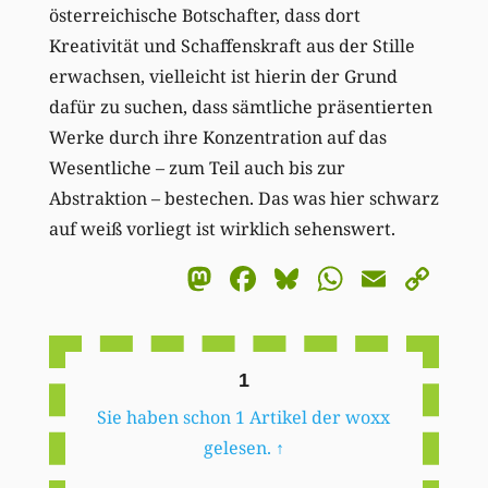
österreichische Botschafter, dass dort
Kreativität und Schaffenskraft aus der Stille
erwachsen, vielleicht ist hierin der Grund
dafür zu suchen, dass sämtliche präsentierten
Werke durch ihre Konzentration auf das
Wesentliche – zum Teil auch bis zur
Abstraktion – bestechen. Das was hier schwarz
auf weiß vorliegt ist wirklich sehenswert.
Mastodon
Facebook
Bluesky
WhatsA
Email
Co
Li
1
Sie haben schon 1 Artikel der woxx
gelesen.
↑