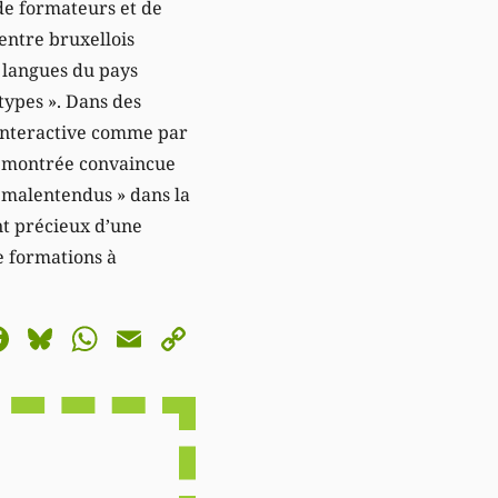
 de formateurs et de
entre bruxellois
s langues du pays
otypes ». Dans des
 interactive comme par
st montrée convaincue
es malentendus » dans la
nt précieux d’une
e formations à
astodon
Facebook
Bluesky
WhatsApp
Email
Copy
Link