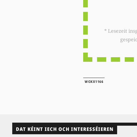
* Lesezeit insgesamt auf woxx.lu: 
gespei
WOXX1166
DAT KÉINT IECH OCH INTERESSÉIEREN