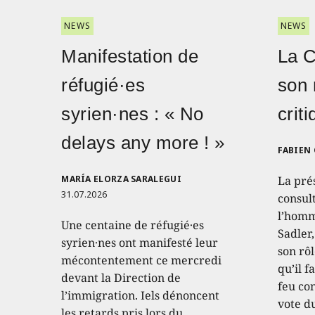
NEWS
NEWS
Manifestation de
La 
réfugié·es
son 
syrien·nes : « No
crit
delays any more ! »
FABIEN
MARÍA ELORZA SARALEGUI
La pré
31.07.2026
consult
l’homm
Une centaine de réfugié·es
Sadler
syrien·nes ont manifesté leur
son rôl
mécontentement ce mercredi
qu’il f
devant la Direction de
feu con
l’immigration. Iels dénoncent
vote d
les retards pris lors du