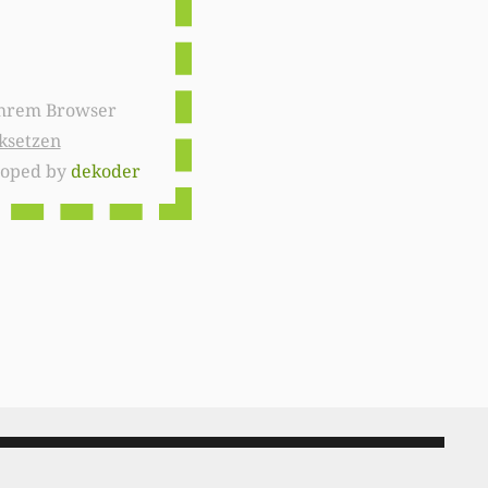
ksetzen
loped by
dekoder