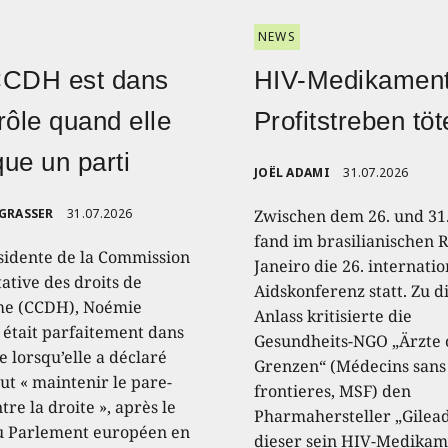
NEWS
CCDH est dans
HIV-Medikament
rôle quand elle
Profitstreben töt
ique un parti
JOËL ADAMI
31.07.2026
 GRASSER
31.07.2026
Zwischen dem 26. und 31.
fand im brasilianischen R
sidente de la Commission
Janeiro die 26. internati
ative des droits de
Aidskonferenz statt. Zu 
e (CCDH), Noémie
Anlass kritisierte die
, était parfaitement dans
Gesundheits-NGO „Ärzte
e lorsqu’elle a déclaré
Grenzen“ (Médecins sans
aut « maintenir le pare-
frontieres, MSF) den
tre la droite », après le
Pharmahersteller „Gilead
u Parlement européen en
dieser sein HIV-Medikam