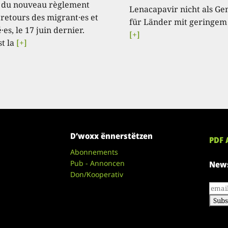
 du nouveau règlement
Lenacapavir nicht als Ge
 retours des migrant·es et
für Länder mit geringem
·es, le 17 juin dernier.
[+]
st la
[+]
D’woxx ënnerstëtzen
PDF 
Abonnements
Pub - Annoncen
News
Don/Kooperativ