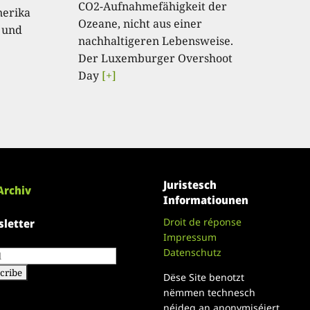
CO2-Aufnahmefähigkeit der
nerika
Ozeane, nicht aus einer
 und
nachhaltigeren Lebensweise.
Der Luxemburger Overshoot
Day
[+]
Juristesch
Archiv
Informatiounen
Droit de réponse
letter
Impressum
Datenschutz
Dëse Site benotzt
nëmmen technesch
néideg an anonymiséiert