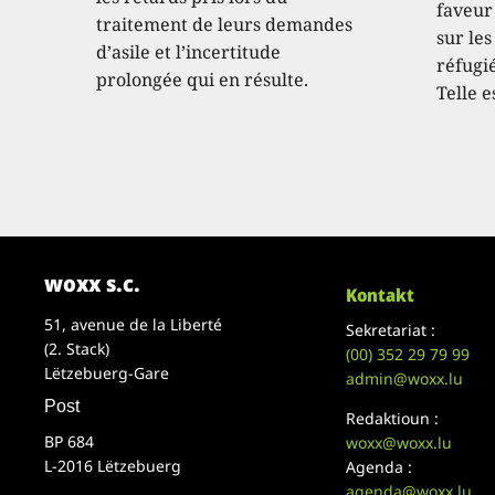
faveur
traitement de leurs demandes
sur les
d’asile et l’incertitude
réfugié
prolongée qui en résulte.
Telle e
woxx s.c.
Kontakt
51, avenue de la Liberté
Sekretariat :
(2. Stack)
(00)
352 29 79 99
Lëtzebuerg-Gare
admin@woxx.lu
Post
Redaktioun :
BP 684
woxx@woxx.lu
L-2016 Lëtzebuerg
Agenda :
agenda@woxx.lu