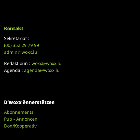
Kontakt
Sekretariat :
(00)
352 29 79 99
admin@woxx.lu
Redaktioun :
woxx@woxx.lu
Agenda :
agenda@woxx.lu
D’woxx ënnerstëtzen
Abonnements
Pub - Annoncen
Don/Kooperativ