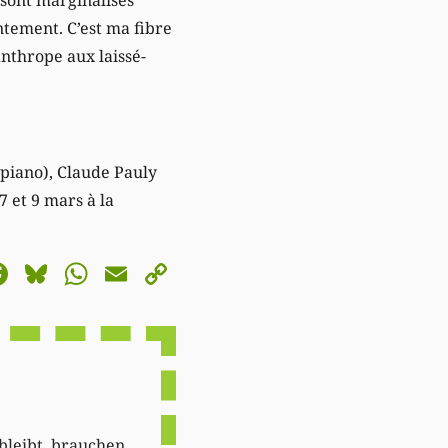
ntement. C’est ma fibre
nthrope aux laissé-
(piano), Claude Pauly
7 et 9 mars à la
astodon
Facebook
Bluesky
WhatsApp
Email
Copy
Link
 bleibt, brauchen