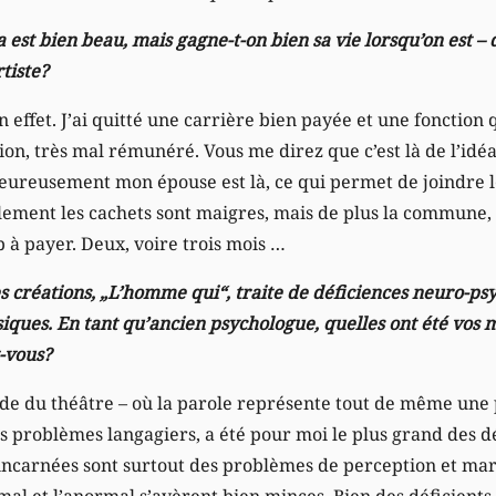
la est bien beau, mais gagne-t-on bien sa vie lorsqu’on est –
tiste?
n effet. J’ai quitté une carrière bien payée et une fonction 
on, très mal rémunéré. Vous me direz que c’est là de l’idéa
Heureusement mon épouse est là, ce qui permet de joindre l
ulement les cachets sont maigres, mais de plus la commune,
 à payer. Deux, voire trois mois …
s créations, „L’homme qui“, traite de déficiences neuro-ps
iques. En tant qu’ancien psychologue, quelles ont été vos 
z-vous?
de du théâtre – où la parole représente tout de même une p
 problèmes langagiers, a été pour moi le plus grand des dé
ncarnées sont surtout des problèmes de perception et mar
mal et l’anormal s’avèrent bien minces. Bien des déficients