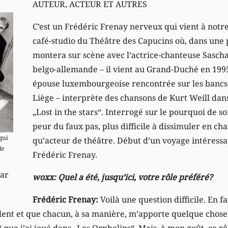
AUTEUR, ACTEUR ET AUTRES
C’est un Frédéric Frenay nerveux qui vient à notr
café-studio du Théâtre des Capucins où, dans une p
montera sur scène avec l’actrice-chanteuse Sascha 
belgo-allemande – il vient au Grand-Duché en 199
épouse luxembourgeoise rencontrée sur les bancs 
Liège – interprète des chansons de Kurt Weill dan
„Lost in the stars“. Interrogé sur le pourquoi de son
peur du faux pas, plus difficile à dissimuler en ch
qui
qu’acteur de théâtre. Début d’un voyage intéress
de
Frédéric Frenay.
sar
woxx: Quel a été, jusqu’ici, votre rôle préféré?
Frédéric Frenay:
Voilà une question difficile. En fa
alent et que chacun, à sa manière, m’apporte quelque chose.
t“ que j’ai joué dans „Les Orphelins“. Mais, à mon goût, ce r