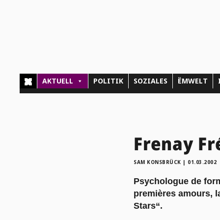
AKTUELL
POLITIK
SOZIALES
ËMWELT
Frenay Fr
SAM KONSBRÜCK
|
01.03.2002
Psychologue de form
premières amours, la
Stars“.