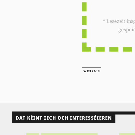
* Lesezeit insgesamt auf woxx.lu: 
gespei
WOXX630
DAT KÉINT IECH OCH INTERESSÉIEREN