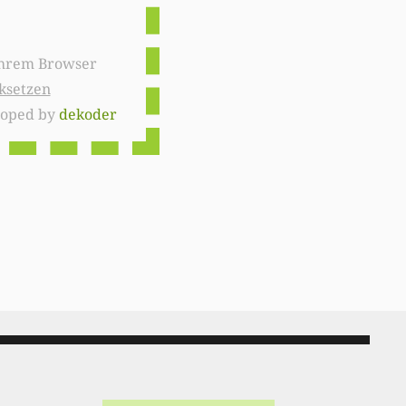
ksetzen
loped by
dekoder