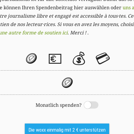
Sie können Ihren Spendenbeitrag hier auswählen oder
uns 
re journalisme libre et engagé est accessible à tous·tes. Cec
ien de nos lecteur·rices. Si vous en avez les moyens, chois
une autre forme de soutien ici
. Merci ! .
🪙
💶
💰
💳
🪙
Monatlich spenden?
Switch
Die woxx einmalig mit 2 € unterstützen