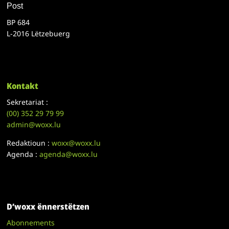
Post
BP 684
L-2016 Lëtzebuerg
Kontakt
Sekretariat :
(00)
352 29 79 99
admin@woxx.lu
Redaktioun :
woxx@woxx.lu
Agenda :
agenda@woxx.lu
D’woxx ënnerstëtzen
Abonnements