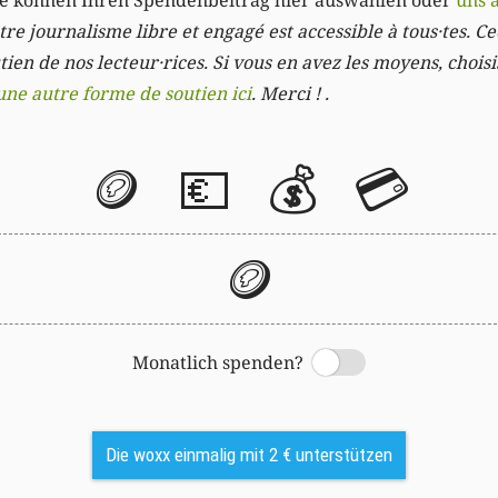
Sie können Ihren Spendenbeitrag hier auswählen oder
uns 
re journalisme libre et engagé est accessible à tous·tes. Cec
ien de nos lecteur·rices. Si vous en avez les moyens, chois
une autre forme de soutien ici
. Merci ! .
🪙
💶
💰
💳
🪙
Monatlich spenden?
Switch
Die woxx einmalig mit 2 € unterstützen