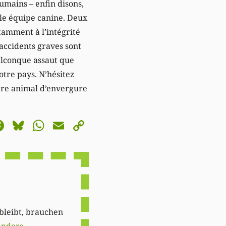
mains – enfin disons,
ble équipe canine. Deux
stamment à l’intégrité
accidents graves sont
elconque assaut que
otre pays. N’hésitez
tre animal d’envergure
astodon
Facebook
Bluesky
WhatsApp
Email
Copy
Link
 bleibt, brauchen