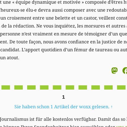
 une « équipe dynamique et motivée » composée d’êtres hu
 l’heureux-se élu-e devra aussi composer avec une redouta
’un croisement entre une belette et un castor, veillent con
e la rédaction. Ne vous inquiétez, les morsures et autres 
us personne n’est vraiment en mesure de témoigner d’un qu
t. De toute façon, nous avons confiance en la justice de n
 candidat. L’apport quotidien d’un fémur de taureau ou au
un atout.
M
1
Sie haben schon 1 Artikel der woxx gelesen.
↑
Journalismus ist für alle kostenlos verfügbar. Damit das so