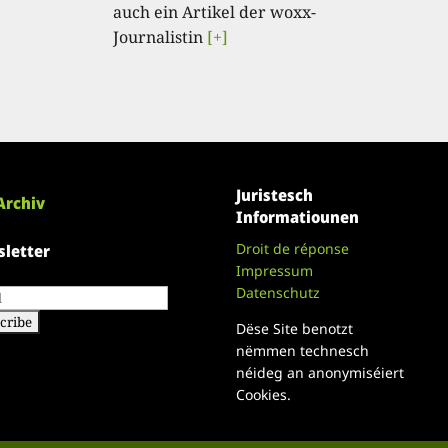
auch ein Artikel der woxx-
Journalistin
[+]
Juristesch
Archiv
Informatiounen
Droit de réponse
letter
Impressum
Datenschutz
Dëse Site benotzt
nëmmen technesch
néideg an anonymiséiert
Cookies.