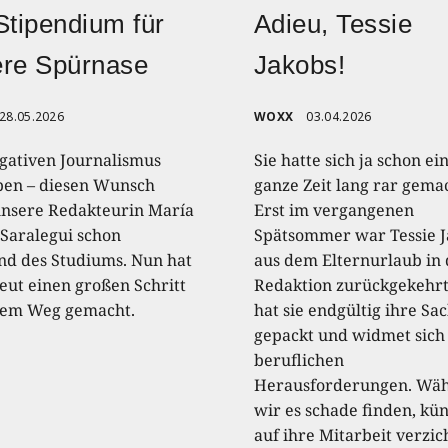
Stipendium für
Adieu, Tessie
ere Spürnase
Jakobs!
28.05.2026
WOXX
03.04.2026
igativen Journalismus
Sie hatte sich ja schon ei
ben – diesen Wunsch
ganze Zeit lang rar gema
unsere Redakteurin María
Erst im vergangenen
 Saralegui schon
Spätsommer war Tessie J
d des Studiums. Nun hat
aus dem Elternurlaub in 
neut einen großen Schritt
Redaktion zurückgekehrt
rem Weg gemacht.
hat sie endgültig ihre Sa
gepackt und widmet sich
beruflichen
Herausforderungen. Wä
wir es schade finden, kün
auf ihre Mitarbeit verzic