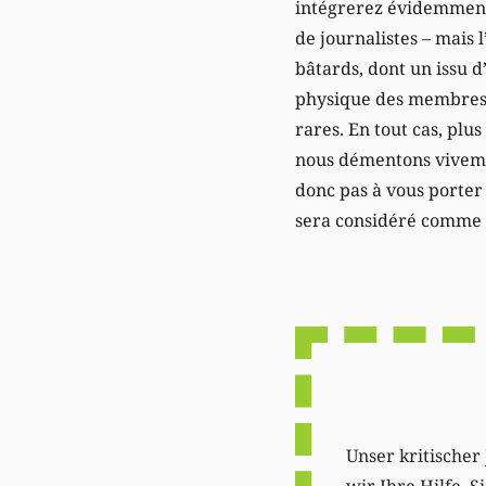
intégrerez évidemment
de journalistes – mais
bâtards, dont un issu d
physique des membres d
rares. En tout cas, pl
nous démentons vivemen
donc pas à vous porter
sera considéré comme 
Unser kritischer 