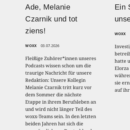
Ade, Melanie
Ein 
Czarnik und tot
uns
ziens!
WOXX
WOXX
03.07.2026
Invest
betrei
Fleißige Zuhörer*innen unseres
hatte 
Podcasts wissen schon um die
Elorza
traurige Nachricht für unsere
währen
Redaktion: Unsere Kollegin
sie er
Melanie Czarnik tritt kurz vor
auf ih
dem Sommer die nächste
Etappe in ihrem Berufsleben an
und wird nicht länger Teil des
woxx-Teams sein. In den letzten
beiden Jahren hat sich die