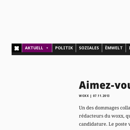
AKTUELL
POLITIK
SOZIALES
ËMWELT
Aimez-vou
WOXX
|
07.11.2013
Un des dommages collat
rédacteurs du woxx, qu
candidature. Le poste 