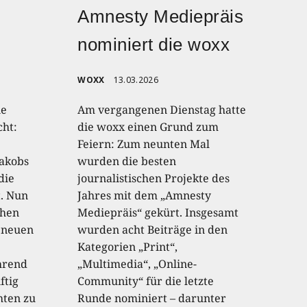
Amnesty Mediepräis
nominiert die woxx
WOXX
13.03.2026
ne
Am vergangenen Dienstag hatte
cht:
die woxx einen Grund zum
Feiern: Zum neunten Mal
akobs
wurden die besten
die
journalistischen Projekte des
. Nun
Jahres mit dem „Amnesty
chen
Mediepräis“ gekürt. Insgesamt
 neuen
wurden acht Beiträge in den
Kategorien „Print“,
hrend
„Multimedia“, „Online-
ftig
Community“ für die letzte
hten zu
Runde nominiert – darunter