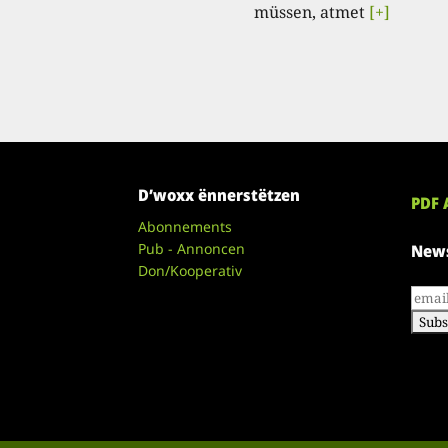
müssen, atmet
[+]
D’woxx ënnerstëtzen
PDF 
Abonnements
Pub - Annoncen
News
Don/Kooperativ