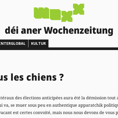
déi aner Wochenzeitung
INTERGLOBAL
KULTUR
s les chiens ?
éraux des élections anticipées aura été la démission tout a
i va, se muer sous peu en authentique apparatchik politiqu
vacant est certes convoité, mais nous nous devons de vous 