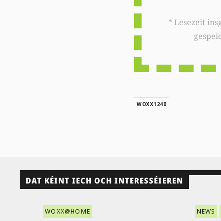
* Lesezeit insgesamt auf woxx.lu: 
gespei
WOXX1240
DAT KÉINT IECH OCH INTERESSÉIEREN
WOXX@HOME
NEWS