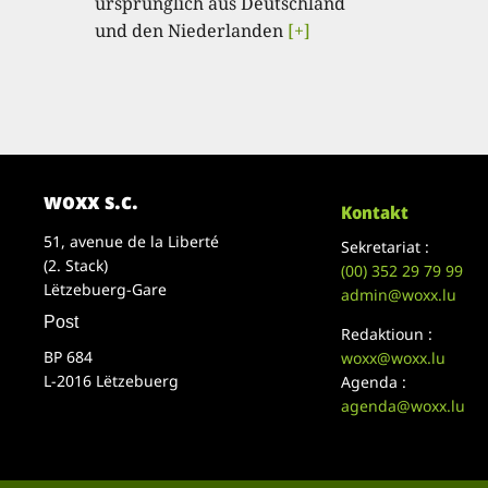
ursprünglich aus Deutschland
und den Niederlanden
[+]
woxx s.c.
Kontakt
51, avenue de la Liberté
Sekretariat :
(2. Stack)
(00)
352 29 79 99
Lëtzebuerg-Gare
admin@woxx.lu
Post
Redaktioun :
BP 684
woxx@woxx.lu
L-2016 Lëtzebuerg
Agenda :
agenda@woxx.lu