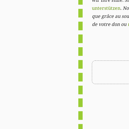
wir Ihre Hilfe. 
unterstützen
.
Not
que grâce au sout
de votre don ou