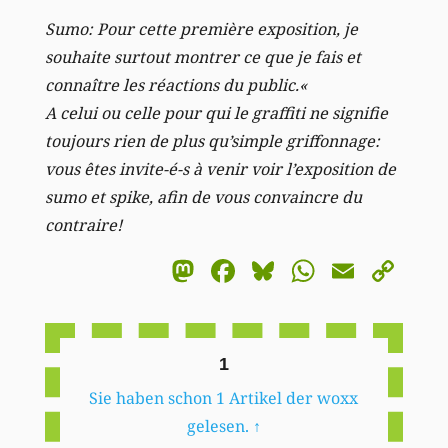
Sumo: Pour cette première exposition, je
souhaite surtout montrer ce que je fais et
connaître les réactions du public.«
A celui ou celle pour qui le graffiti ne signifie
toujours rien de plus qu’simple griffonnage:
vous êtes invite-é-s à venir voir l’exposition de
sumo et spike, afin de vous convaincre du
contraire!
Mastodon
Facebook
Bluesky
WhatsA
Email
Co
Li
1
Sie haben schon 1 Artikel der woxx
gelesen.
↑