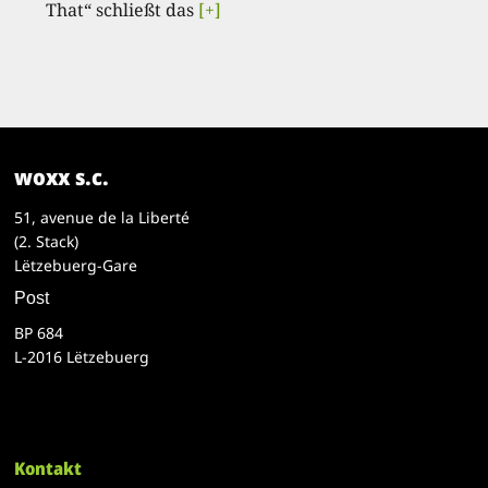
That“ schließt das
[+]
woxx s.c.
51, avenue de la Liberté
(2. Stack)
Lëtzebuerg-Gare
Post
BP 684
L-2016 Lëtzebuerg
Kontakt