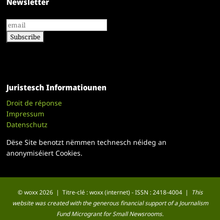
Newsletter
Juristesch Informatiounen
Droit de réponse
Impressum
Datenschutz
Dëse Site benotzt nëmmen technesch néideg an
anonymiséiert Cookies.
© woxx 2026 | Titre-clé : woxx (internet) - ISSN : 2418-4004 |
This
website was created with the generous financial support of a Journalism
Fund Microgrant for Small Newsrooms.