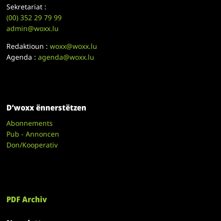
Sekretariat :
(00)
352 29 79 99
admin@woxx.lu
Redaktioun :
woxx@woxx.lu
Agenda :
agenda@woxx.lu
D’woxx ënnerstëtzen
Abonnements
Pub - Annoncen
Don/Kooperativ
PDF Archiv