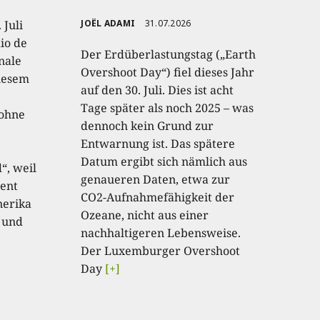
 Juli
JOËL ADAMI
31.07.2026
io de
Der Erdüberlastungstag („Earth
onale
Overshoot Day“) fiel dieses Jahr
diesem
auf den 30. Juli. Dies ist acht
Tage später als noch 2025 – was
 ohne
dennoch kein Grund zur
Entwarnung ist. Das spätere
Datum ergibt sich nämlich aus
“, weil
genaueren Daten, etwa zur
ent
CO2-Aufnahmefähigkeit der
nerika
Ozeane, nicht aus einer
 und
nachhaltigeren Lebensweise.
Der Luxemburger Overshoot
Day
[+]