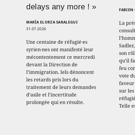
delays any more ! »
FABIEN
MARÍA ELORZA SARALEGUI
La pré
31.07.2026
consult
l’homm
Une centaine de réfugié·es
Sadler
syrien·nes ont manifesté leur
son rôl
mécontentement ce mercredi
qu’il f
devant la Direction de
feu con
l’immigration. Iels dénoncent
vote d
les retards pris lors du
faveur
traitement de leurs demandes
sur les
d’asile et l’incertitude
réfugié
prolongée qui en résulte.
Telle e