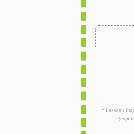
* Lesezeit insgesamt auf woxx.lu: 
gespei