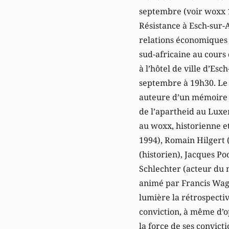
septembre (voir woxx 1
Résistance à Esch-sur-A
relations économiques
sud-africaine au cours 
à l’hôtel de ville d’Esc
septembre à 19h30. Le 
auteure d’un mémoire d
de l’apartheid au Lux
au woxx, historienne e
1994), Romain Hilgert 
(historien), Jacques Po
Schlechter (acteur du
animé par Francis Wage
lumière la rétrospecti
conviction, à même d’op
la force de ses convict