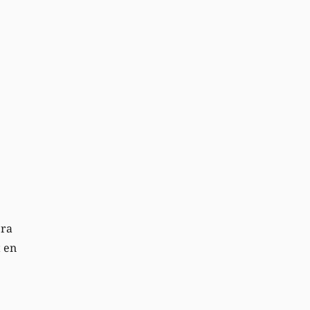
era
t en