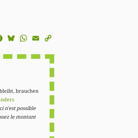
astodon
Facebook
Bluesky
WhatsApp
Email
Copy
Link
 bleibt, brauchen
anders
i n'est possible
issez le montant