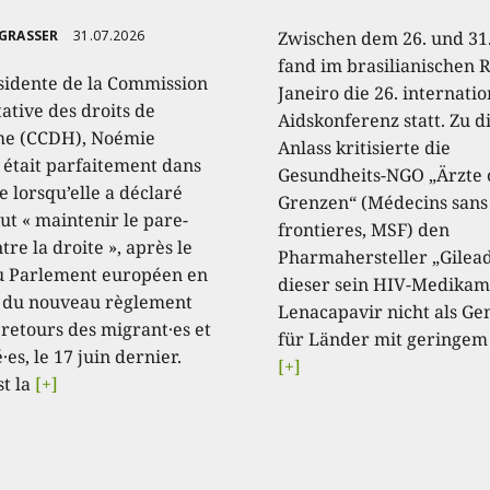
 GRASSER
31.07.2026
Zwischen dem 26. und 31.
fand im brasilianischen R
sidente de la Commission
Janeiro die 26. internati
ative des droits de
Aidskonferenz statt. Zu 
e (CCDH), Noémie
Anlass kritisierte die
, était parfaitement dans
Gesundheits-NGO „Ärzte
e lorsqu’elle a déclaré
Grenzen“ (Médecins sans
aut « maintenir le pare-
frontieres, MSF) den
tre la droite », après le
Pharmahersteller „Gilead
u Parlement européen en
dieser sein HIV-Medikam
 du nouveau règlement
Lenacapavir nicht als Ge
 retours des migrant·es et
für Länder mit geringem
·es, le 17 juin dernier.
[+]
st la
[+]