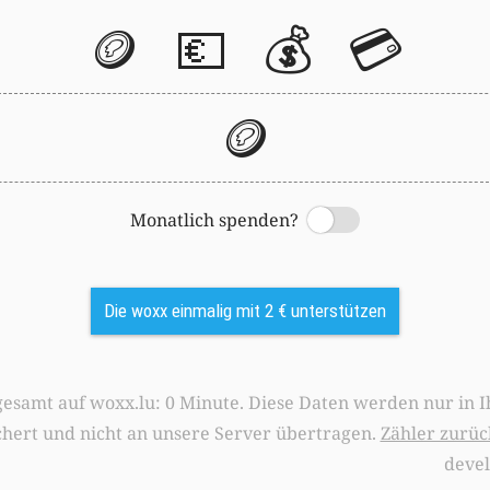
🪙
💶
💰
💳
🪙
Monatlich spenden?
Switch
Die woxx einmalig mit 2 € unterstützen
0 Minute. Diese Daten werden nur in Ihrem Browser
chert und nicht an unsere Server übertragen.
Zähler zurüc
deve