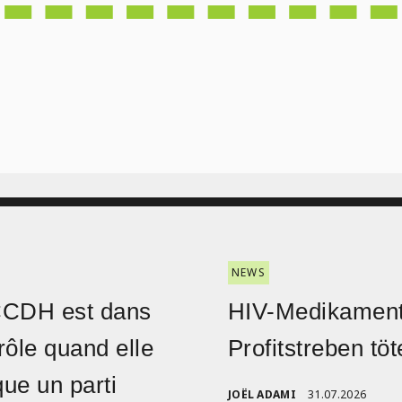
NEWS
CCDH est dans
HIV-Medikament
rôle quand elle
Profitstreben töt
ique un parti
JOËL ADAMI
31.07.2026