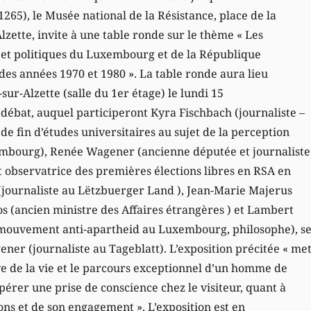
265), le Musée national de la Résistance, place de la
lzette, invite à une table ronde sur le thème « Les
 et politiques du Luxembourg et de la République
des années 1970 et 1980 ». La table ronde aura lieu
h-sur-Alzette (salle du 1er étage) le lundi 15
débat, auquel participeront Kyra Fischbach (journaliste –
e fin d’études universitaires au sujet de la perception
embourg), Renée Wagener (ancienne députée et journaliste
t observatrice des premières élections libres en RSA en
(journaliste au Lëtzbuerger Land ), Jean-Marie Majerus
os (ancien ministre des Affaires étrangères ) et Lambert
 mouvement anti-apartheid au Luxembourg, philosophe), s
ner (journaliste au Tageblatt).
L’exposition précitée « me
ve de la vie et le parcours exceptionnel d’un homme de
érer une prise de conscience chez le visiteur, quant à
ions et de son engagement ». L’exposition est en