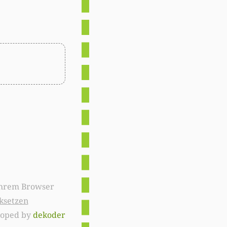
ksetzen
loped by
dekoder