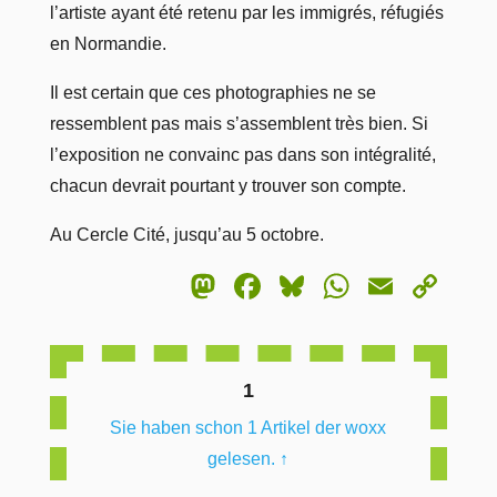
l’artiste ayant été retenu par les immigrés, réfugiés
en Normandie.
Il est certain que ces photographies ne se
ressemblent pas mais s’assemblent très bien. Si
l’exposition ne convainc pas dans son intégralité,
chacun devrait pourtant y trouver son compte.
Au Cercle Cité, jusqu’au 5 octobre.
Mastodon
Facebook
Bluesky
WhatsA
Email
Co
Lin
1
Sie haben schon 1 Artikel der woxx
gelesen.
↑