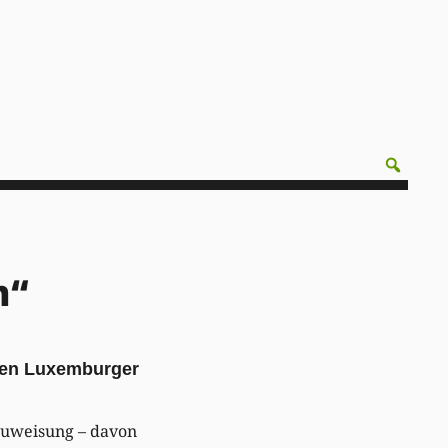
n“
enen Luxemburger
zuweisung – davon