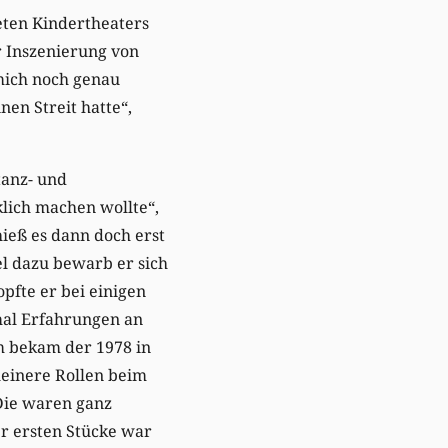
teten Kindertheaters
er Inszenierung von
mich noch genau
nen Streit hatte“,
tanz- und
klich machen wollte“,
hieß es dann doch erst
el dazu bewarb er sich
pfte er bei einigen
 mal Erfahrungen an
m bekam der 1978 in
leinere Rollen beim
Die waren ganz
er ersten Stücke war