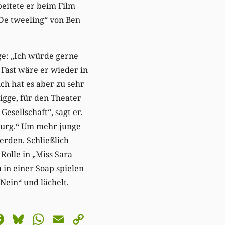
eitete er beim Film
De tweeling“ von Ben
ge: „Ich würde gerne
 Fast wäre er wieder in
ch hat es aber zu sehr
Migge, für den Theater
Gesellschaft“, sagt er.
burg.“ Um mehr junge
rden. Schließlich
Rolle in „Miss Sara
 in einer Soap spielen
Nein“ und lächelt.
astodon
Facebook
Bluesky
WhatsApp
Email
Copy