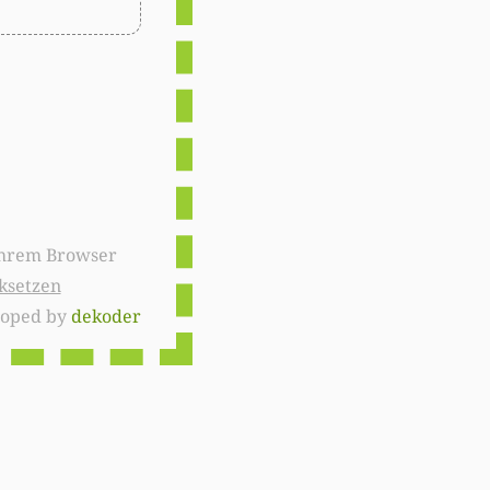
ksetzen
loped by
dekoder