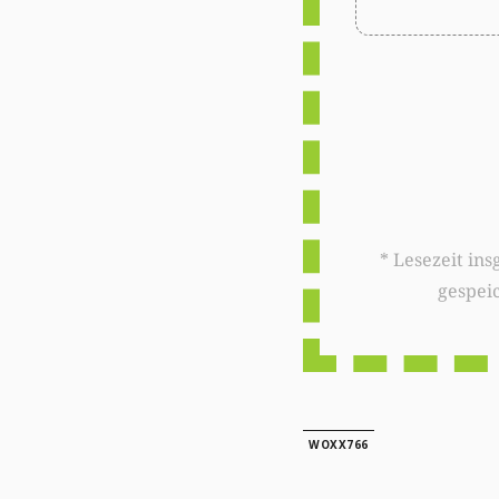
* Lesezeit insgesamt auf woxx.lu: 
gespei
WOXX766