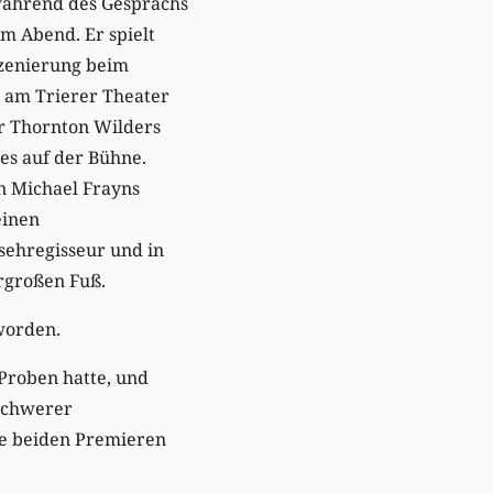
e während des Gesprächs
am Abend. Er spielt
szenierung beim
“ am Trierer Theater
ür Thornton Wilders
s auf der Bühne.
en Michael Frayns
einen
nsehregisseur und in
rgroßen Fuß.
worden.
 Proben hatte, und
 schwerer
Die beiden Premieren