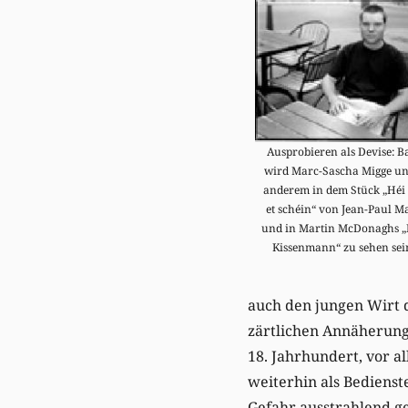
Ausprobieren als Devise: B
wird Marc-Sascha Migge un
anderem in dem Stück „Héi 
et schéin“ von Jean-Paul M
und in Martin McDonaghs „
Kissenmann“ zu sehen sei
auch den jungen Wirt d
zärtlichen Annäherungs
18. Jahrhundert, vor a
weiterhin als Bedienst
Gefahr ausstrahlend g