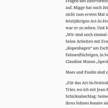
Fragen des Interviewers
auf. Migge hat noch Ze
nicht zum ersten Mal u
letztjährigen Act-In-F
war er zu sehen. Und M
„Wir sind noch einmal
Seine Arbeiten mit Eva
„Kopenhagen“ am Esche
Fahnenflüchtigen, in S
Claudine Munos „Speck“
Maes und Paulin sind z
„Für das Act-In-Festiva
Trier, wo ich mit Jean-
Schicksalsschlag: Sein
ihres Sohnes konnte si