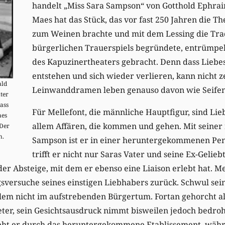
handelt „Miss Sara Sampson“ von Gotthold Ephrai
Maes hat das Stück, das vor fast 250 Jahren die 
zum Weinen brachte und mit dem Lessing die Trad
bürgerlichen Trauerspiels begründete, entrümpel
des Kapuzinertheaters gebracht. Denn dass Lieb
entstehen und sich wieder verlieren, kann nicht ze
ald
Leinwanddramen leben genauso davon wie Seife
ter
ass
Für Mellefont, die männliche Hauptfigur, sind Li
aes
allem Affären, die kommen und gehen. Mit seine
Der
n.
Sampson ist er in einer heruntergekommenen Pen
trifft er nicht nur Saras Vater und seine Ex-Geli
er Absteige, mit dem er ebenso eine Liaison erlebt hat. Me
versuche seines einstigen Liebhabers zurück. Schwul sein
llem nicht im aufstrebenden Bürgertum. Fortan gehorcht a
eter, sein Gesichtsausdruck nimmt bisweilen jedoch bedrohl
eht er durch das heruntergekommene Etablissement, wäh