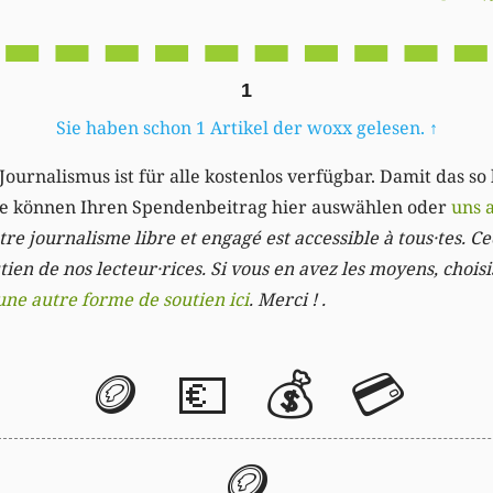
1
Sie haben schon 1 Artikel der woxx gelesen.
↑
Journalismus ist für alle kostenlos verfügbar. Damit das so
Sie können Ihren Spendenbeitrag hier auswählen oder
uns 
re journalisme libre et engagé est accessible à tous·tes. Cec
ien de nos lecteur·rices. Si vous en avez les moyens, chois
une autre forme de soutien ici
. Merci ! .
🪙
💶
💰
💳
🪙