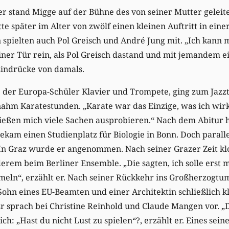
ger stand Migge auf der Bühne des von seiner Mutter gelei
te später im Alter von zwölf einen kleinen Auftritt in ein
spielten auch Pol Greisch und André Jung mit. „Ich kann 
iner Tür rein, als Pol Greisch dastand und mit jemandem ei
Eindrücke von damals.
e der Europa-Schüler Klavier und Trompete, ging zum Jazz
nahm Karatestunden. „Karate war das Einzige, was ich wir
 ließen mich viele Sachen ausprobieren.“ Nach dem Abitur 
ekam einen Studienplatz für Biologie in Bonn. Doch parall
In Graz wurde er angenommen. Nach seiner Grazer Zeit klo
erem beim Berliner Ensemble. „Die sagten, ich solle erst
eln“, erzählt er. Nach seiner Rückkehr ins Großherzogtu
hn eines EU-Beamten und einer Architektin schließlich k
r sprach bei Christine Reinhold und Claude Mangen vor. „
h: „Hast du nicht Lust zu spielen“?, erzählt er. Eines sein