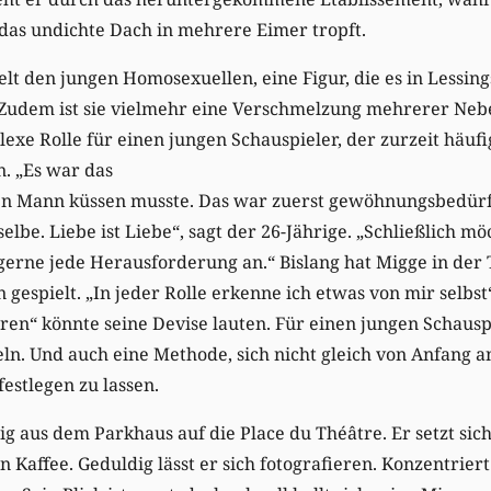
das undichte Dach in mehrere Eimer tropft.
lt den jungen Homosexuellen, eine Figur, die es in Lessing
. Zudem ist sie vielmehr eine Verschmelzung mehrerer Neb
exe Rolle für einen jungen Schauspieler, der zurzeit häufi
. „Es war das
nen Mann küssen musste. Das war zuerst gewöhnungsbedürft
elbe. Liebe ist Liebe“, sagt der 26-Jährige. „Schließlich mö
gerne jede Herausforderung an.“ Bislang hat Migge in der 
 gespielt. „In jeder Rolle erkenne ich etwas von mir selbst“
ieren“ könnte seine Devise lauten. Für einen jungen Schaus
n. Und auch eine Methode, sich nicht gleich von Anfang a
estlegen zu lassen.
g aus dem Parkhaus auf die Place du Théâtre. Er setzt sich
n Kaffee. Geduldig lässt er sich fotografieren. Konzentrier