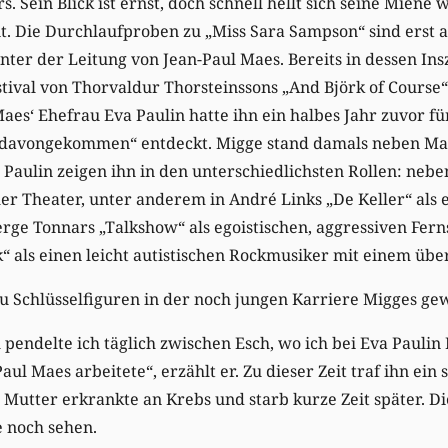
. Sein Blick ist ernst, doch schnell hellt sich seine Mien
it. Die Durchlaufproben zu „Miss Sara Sampson“ sind erst 
nter der Leitung von Jean-Paul Maes. Bereits in dessen In
estival von Thorvaldur Thorsteinssons „And Björk of Course
aes‘ Ehefrau Eva Paulin hatte ihn ein halbes Jahr zuvor f
 davongekommen“ entdeckt. Migge stand damals neben Mae
 Paulin zeigen ihn in den unterschiedlichsten Rollen: neb
r Theater, unter anderem in André Links „De Keller“ als 
erge Tonnars „Talkshow“ als egoistischen, aggressiven Fer
 als einen leicht autistischen Rockmusiker mit einem übe
u Schlüsselfiguren in der noch jungen Karriere Migges ge
l pendelte ich täglich zwischen Esch, wo ich bei Eva Paulin
Paul Maes arbeitete“, erzählt er. Zu dieser Zeit traf ihn ein
e Mutter erkrankte an Krebs und starb kurze Zeit später. 
e noch sehen.