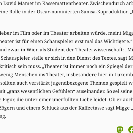
n David Mamet im Kassemattentheater. Zwischendurch arb
ine Rolle in der Oscar-nominierten Samsa-Koproduktion „
lieber im Film oder im Theater arbeiten würde, meint Mig
eater ist für einen Schauspieler erst mal das Wichtigere.“
und zwar in Wien als Student der Theaterwissenschaft: „Mi
s Schauspieler stelle er sich in den Dienst des Textes, sagt 
kritisch sein muss. „Theater ist immer noch ein Spiegel der 
 wenig Menschen ins Theater, insbesondere hier in Luxem
sollten auch verstärkt jugendbezogene Themen gespielt we
mit „ganz wesentlichen Gefühlen“ auseinander. So sei seine 
Figur, die unter einer unerfüllten Liebe leidet. Ob er auch
ögern und einem Schluck aus der Kaffeetasse sagt Migge „
ng.
M