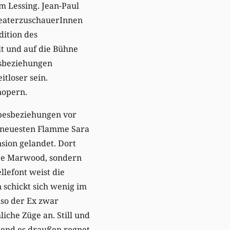
m Lessing. Jean-Paul
TheaterzuschauerInnen
ition des
t und auf die Bühne
esbeziehungen
itloser sein.
nopern.
ebesbeziehungen vor
r neuesten Flamme Sara
sion gelandet. Dort
ebte Marwood, sondern
llefont weist die
 schickt sich wenig im
lso der Ex zwar
iche Züge an. Still und
rend es draußen regnet