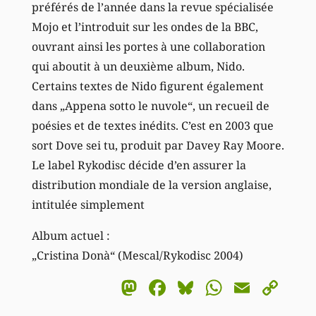
préférés de l’année dans la revue spécialisée
Mojo et l’introduit sur les ondes de la BBC,
ouvrant ainsi les portes à une collaboration
qui aboutit à un deuxième album, Nido.
Certains textes de Nido figurent également
dans „Appena sotto le nuvole“, un recueil de
poésies et de textes inédits. C’est en 2003 que
sort Dove sei tu, produit par Davey Ray Moore.
Le label Rykodisc décide d’en assurer la
distribution mondiale de la version anglaise,
intitulée simplement
Album actuel :
„Cristina Donà“ (Mescal/Rykodisc 2004)
Mastodon
Facebook
Bluesky
WhatsA
Email
Co
Li