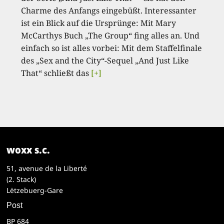
Charme des Anfangs eingebüßt. Interessanter
ist ein Blick auf die Ursprünge: Mit Mary
McCarthys Buch „The Group“ fing alles an. Und
einfach so ist alles vorbei: Mit dem Staffelfinale
des „Sex and the City“-Sequel „And Just Like
That“ schließt das
[+]
woxx s.c.
51, avenue de la Liberté
(2. Stack)
Lëtzebuerg-Gare
Post
BP 684