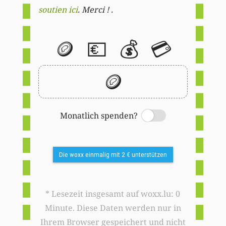
soutien ici
. Merci ! .
🪙
💶
💰
💳
🪙
Monatlich spenden?
Switch
Die woxx einmalig mit 2 € unterstützen
* Lesezeit insgesamt auf woxx.lu: 0
Minute. Diese Daten werden nur in
Ihrem Browser gespeichert und nicht