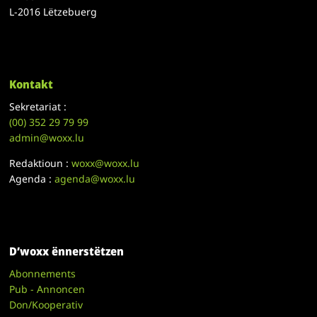
L-2016 Lëtzebuerg
Kontakt
Sekretariat :
(00)
352 29 79 99
admin@woxx.lu
Redaktioun :
woxx@woxx.lu
Agenda :
agenda@woxx.lu
D’woxx ënnerstëtzen
Abonnements
Pub - Annoncen
Don/Kooperativ