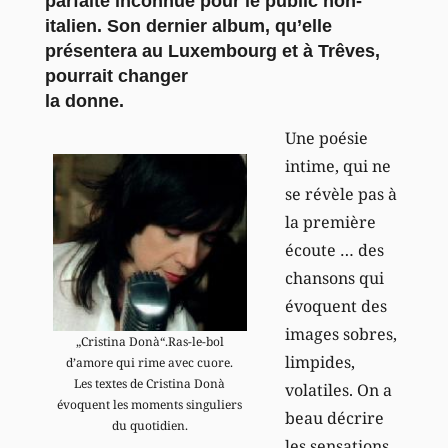
parfaite inconnue pour le public non-
italien. Son dernier album, qu’elle
présentera au Luxembourg et à Trêves,
pourrait changer
la donne.
Une poésie
intime, qui ne
se révèle pas à
la première
écoute … des
chansons qui
évoquent des
images sobres,
„Cristina Donà“.Ras-le-bol
limpides,
d’amore qui rime avec cuore.
Les textes de Cristina Donà
volatiles. On a
évoquent les moments singuliers
beau décrire
du quotidien.
les sensations