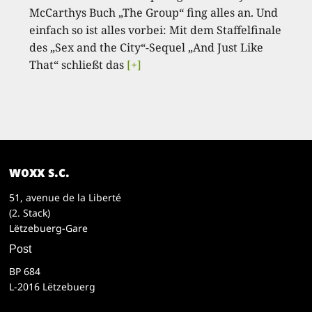
McCarthys Buch „The Group“ fing alles an. Und
einfach so ist alles vorbei: Mit dem Staffelfinale
des „Sex and the City“-Sequel „And Just Like
That“ schließt das
[+]
woxx s.c.
51, avenue de la Liberté
(2. Stack)
Lëtzebuerg-Gare
Post
BP 684
L-2016 Lëtzebuerg