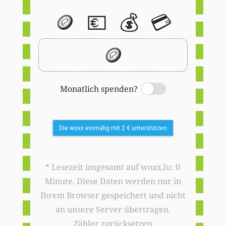
🪙
💶
💰
💳
🪙
Monatlich spenden?
Switch
Die woxx einmalig mit 2 € unterstützen
* Lesezeit insgesamt auf woxx.lu: 0
Minute. Diese Daten werden nur in
Ihrem Browser gespeichert und nicht
an unsere Server übertragen.
Zähler zurücksetzen