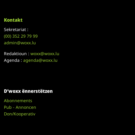
Kontakt
Sekretariat :
(00)
352 29 79 99
admin@woxx.lu
Redaktioun :
woxx@woxx.lu
Agenda :
agenda@woxx.lu
D’woxx ënnerstëtzen
Abonnements
Pub - Annoncen
Don/Kooperativ