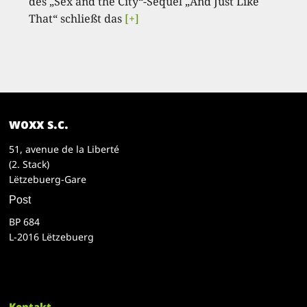
des „Sex and the City“-Sequel „And Just Like
That“ schließt das
[+]
woxx s.c.
51, avenue de la Liberté
(2. Stack)
Lëtzebuerg-Gare
Post
BP 684
L-2016 Lëtzebuerg