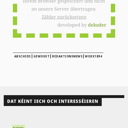
Ihrem Browser gespeichert und nicht
an unsere Server übertragen.
Zähler zurücksetzen
developed by
dekoder
|
|
|
ABSCHIED
GEWOXXT
REDAKTIONSNEWS
WOXX1894
DAT KÉINT IECH OCH INTERESSÉIEREN