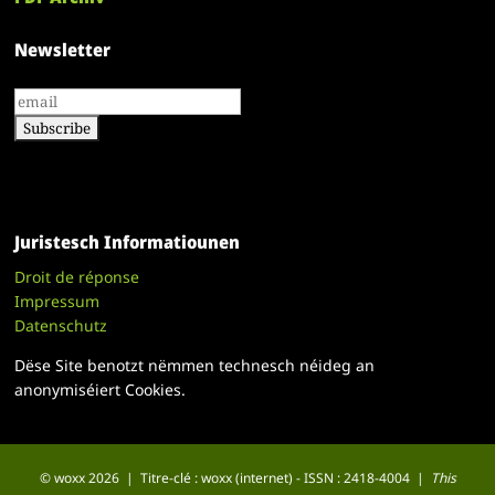
Newsletter
Juristesch Informatiounen
Droit de réponse
Impressum
Datenschutz
Dëse Site benotzt nëmmen technesch néideg an
anonymiséiert Cookies.
© woxx 2026 | Titre-clé : woxx (internet) - ISSN : 2418-4004 |
This