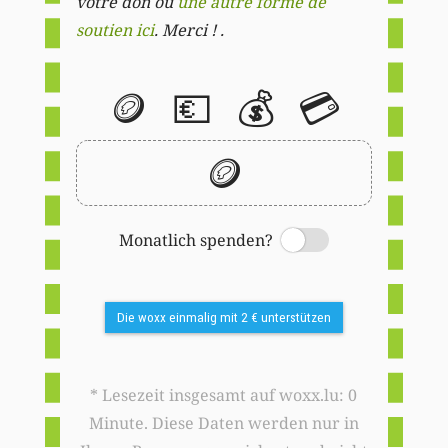
votre don ou
une autre forme de
soutien ici
. Merci ! .
🪙
💶
💰
💳
🪙
Monatlich spenden?
Switch
Die woxx einmalig mit 2 € unterstützen
* Lesezeit insgesamt auf woxx.lu: 0
Minute. Diese Daten werden nur in