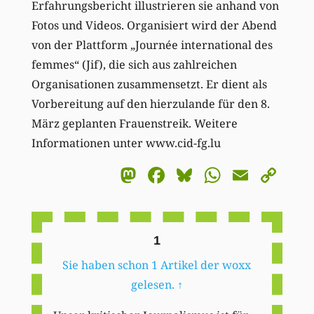
Erfahrungsbericht illustrieren sie anhand von
Fotos und Videos. Organisiert wird der Abend
von der Plattform „Journée international des
femmes“ (Jif), die sich aus zahlreichen
Organisationen zusammensetzt. Er dient als
Vorbereitung auf den hierzulande für den 8.
März geplanten Frauenstreik. Weitere
Informationen unter www.cid-fg.lu
Mastodon
Facebook
Bluesky
WhatsA
Email
Co
Li
1
Sie haben schon 1 Artikel der woxx
gelesen.
↑