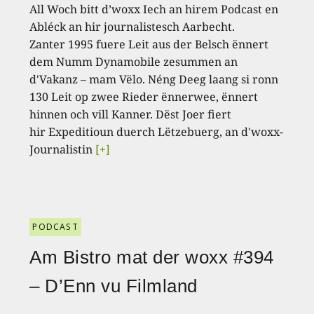
All Woch bitt d’woxx Iech an hirem Podcast en
Abléck an hir journalistesch Aarbecht.
Zanter 1995 fuere Leit aus der Belsch ënnert
dem Numm Dynamobile zesummen an
d'Vakanz – mam Vëlo. Néng Deeg laang si ronn
130 Leit op zwee Rieder ënnerwee, ënnert
hinnen och vill Kanner. Dëst Joer fiert
hir Expeditioun duerch Lëtzebuerg, an d'woxx-
Journalistin
[+]
PODCAST
Am Bistro mat der woxx #394
– D’Enn vu Filmland