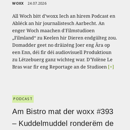
WOXX
24.07.2026
All Woch bitt d’woxx Iech an hirem Podcast en
Abléck an hir journalistesch Aarbecht. An
enger Woch maachen d'Filmstudioen
„Filmland“ zu Keelen hir Dieren endgülteg zou.
Domadder geet no dräizéng Joer eng Ära op
een Enn, déi fir déi audiovisuell Produktioun
zu Lëtzebuerg ganz wichteg war. D'Yolène Le
Bras war fir eng Reportage an de Studioen
[+]
PODCAST
Am Bistro mat der woxx #393
– Kuddelmuddel ronderëm de