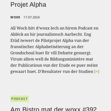
Projet Alpha
WOXX
17.07.2026
All Woch bitt d’woxx Iech an hirem Podcast en
Abléck an hir journalistesch Aarbecht. Eng
Etüd iwwert de Pilotprojet Alpha vun der
franséischer Alphabetiséierung an der
Grondschoul huet fir vill Debatte gesuergt.
Virum allem well de Bildungsministère mat
der Publicatioun vun der Etude ee puer méint
gewaart huet. D'Resultater vun der Studien
[+]
PODCAST
Am Bistro mat der woxx #392