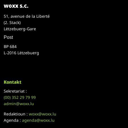
woxx s.c.
51, avenue de la Liberté
(2. Stack)
Lëtzebuerg-Gare
Post
BP 684
L-2016 Lëtzebuerg
Kontakt
Sekretariat :
(00)
352 29 79 99
admin@woxx.lu
Redaktioun :
woxx@woxx.lu
Agenda :
agenda@woxx.lu