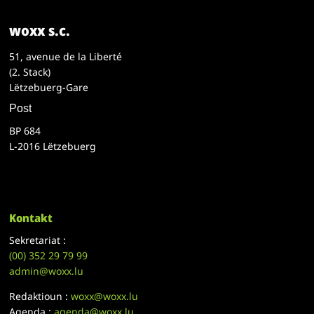
woxx s.c.
51, avenue de la Liberté
(2. Stack)
Lëtzebuerg-Gare
Post
BP 684
L-2016 Lëtzebuerg
Kontakt
Sekretariat :
(00)
352 29 79 99
admin@woxx.lu
Redaktioun :
woxx@woxx.lu
Agenda :
agenda@woxx.lu