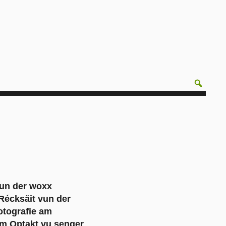
vun der woxx
 Récksäit vun der
Fotografie am
zum Optakt vu senger