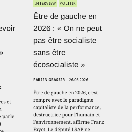
INTERVIEW
POLITIK
Être de gauche en
evoir
2026 : « On ne peut
pas être socialiste
 »
sans être
écosocialiste »
FABIEN GRASSER
26.06.2026
x
Être de gauche en 2026, c’est
rompre avec le paradigme
ves et
capitaliste de la performance,
n
destructrice pour l’humain et
e parle
l’environnement, affirme Franz
i
Fayot. Le député LSAP ne
re.