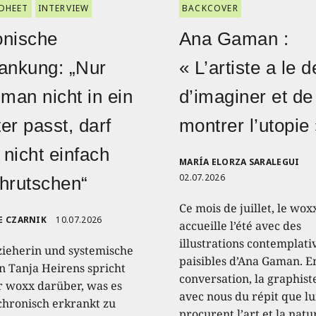
DHEET
INTERVIEW
BACKCOVER
onische
Ana Gaman :
ankung: „Nur
« L’artiste a le d
 man nicht in ein
d’imaginer et de
er passt, darf
montrer l’utopie
nicht einfach
MARÍA ELORZA SARALEGUI
02.07.2026
hrutschen“
Ce mois de juillet, le wox
E CZARNIK
10.07.2026
accueille l’été avec des
illustrations contemplati
zieherin und systemische
paisibles d’Ana Gaman. E
n Tanja Heirens spricht
conversation, la graphist
r woxx darüber, was es
avec nous du répit que lu
 chronisch erkrankt zu
procurent l’art et la natu