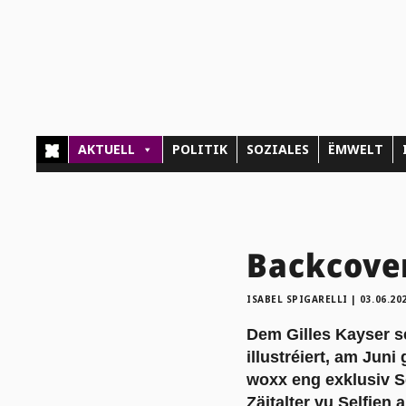
AKTUELL
POLITIK
SOZIALES
ËMWELT
Backcover
ISABEL SPIGARELLI
|
03.06.20
Dem Gilles Kayser s
illustréiert, am Jun
woxx eng exklusiv Se
Zäitalter vu Selfien