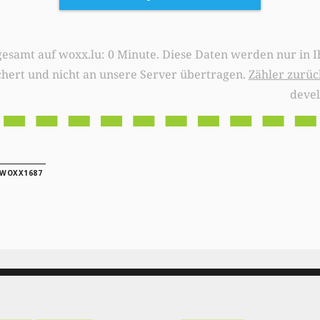
0 Minute. Diese Daten werden nur in Ihrem Browser
chert und nicht an unsere Server übertragen.
Zähler zurüc
deve
WOXX1687