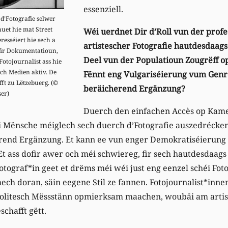
essenziell.
 d’Fotografie selwer
uet hie mat Street
Wéi uerdnet Dir d’Roll vun der profe
resséiert hie sech a
artistescher Fotografie hautdesdaags
fir Dokumentatioun,
Deel vun der Populatioun Zougrëff o
 Fotojournalist ass hie
sch Medien aktiv. De
Fënnt eng Vulgariséierung vum Genre
ft zu Lëtzebuerg. (©
beräicherend Ergänzung?
ser)
Duerch den einfachen Accès op Kam
i Mënsche méiglech sech duerch d’Fotografie auszedrécken
erend Ergänzung. Et kann ee vun enger Demokratiséieru
Et ass dofir awer och méi schwiereg, fir sech hautdesdaags 
otograf*in geet et drëms méi wéi just eng eenzel schéi Fot
mech doran, säin eegene Stil ze fannen. Fotojournalist*inn
 politesch Mëssstänn opmierksam maachen, woubäi am artis
schafft gëtt.