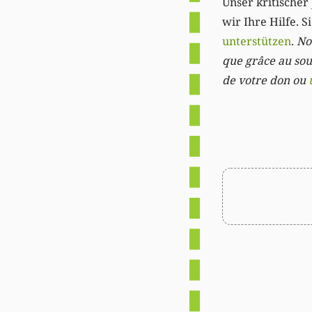
Unser kritischer 
wir Ihre Hilfe. 
unterstützen
.
Not
que grâce au sout
de votre don ou