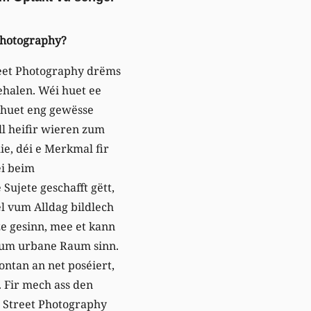
 Photography?
treet Photography drëms
ehalen. Wéi huet ee
 huet eng gewësse
ll heifir wieren zum
e, déi e Merkmal fir
éi beim
ujete geschafft gëtt,
l vum Alldag bildlech
ze gesinn, mee et kann
vum urbane Raum sinn.
ontan an net poséiert,
. Fir mech ass den
 Street Photography