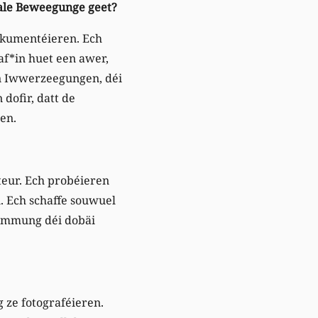
iale Beweegunge geet?
dokumentéieren. Ech
raf*in huet een awer,
en Iwwerzeegungen, déi
dofir, datt de
en.
teur. Ech probéieren
n. Ech schaffe souwuel
tëmmung déi dobäi
 ze fotograféieren.