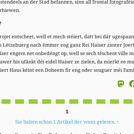
sstendeels an der Stad befannen, sinn all frontal fotograféie
irhiewen.
?
ojet entscheet, well et mech stéiert, datt bei där ugespaa
 Lëtzebuerg nach ëmmer eng ganz Rei Haiser zanter Joer(z
iser engem net onbedéngt op, well se sech tëschent ville
er bis ufänkt déi eidel Haiser ze zielen, da mierkt ee mol 
iert Haus kéint een Doheem fir eng oder souguer méi Famil
M
1
Sie haben schon 1 Artikel der woxx gelesen.
↑