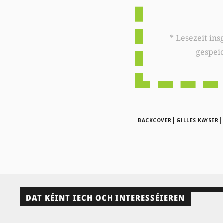
* Lesezeit insgesamt auf woxx.lu: 
gespei
|
|
BACKCOVER
GILLES KAYSER
DAT KÉINT IECH OCH INTERESSÉIEREN