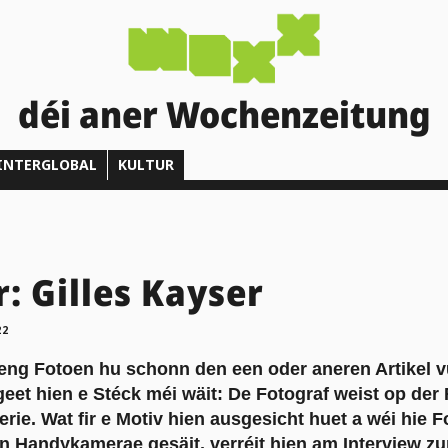
déi aner Wochenzeitung
INTERGLOBAL
KULTUR
: Gilles Kayser
22
eng Fotoen hu schonn den een oder aneren Artikel 
i geet hien e Stéck méi wäit: De Fotograf weist op der
rie. Wat fir e Motiv hien ausgesicht huet a wéi hie 
 an Handykamerae gesäit, verréit hien am Interview 