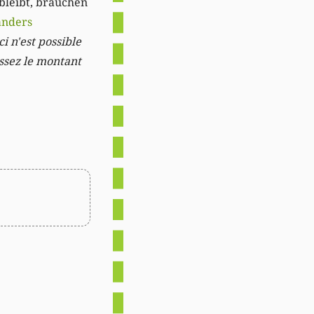
 bleibt, brauchen
anders
i n'est possible
issez le montant