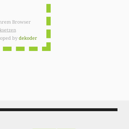
ksetzen
loped by
dekoder