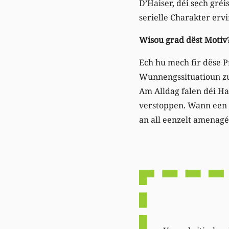
D’Haiser, déi sech gréi
serielle Charakter erv
Wisou grad dëst Motiv
Ech hu mech fir dëse Pr
Wunnengssituatioun zu
Am Alldag falen déi Ha
verstoppen. Wann een aw
an all eenzelt amenagé