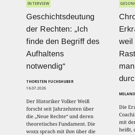
INTERVIEW
GESON
Geschichtsdeutung
Chr
der Rechten: „Ich
Erkr
finde den Begriff des
weil
Aufhaltens
Rast
notwendig“
man 
durc
THORSTEN FUCHSHUBER
16.07.2026
MELANI
Der Historiker Volker Weiß
Die Er
forscht seit Jahrzehnten über
Coachi
die „Neue Rechte“ und deren
mit de
theoretisches Fundament. Die
heißt,
woxx sprach mit ihm über die