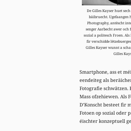
De Gilles Kayser huet sech
bäibruecht. Ugefaangen h
Photography, antëscht inte
senger Aarbecht awer och 
sozial a politesch Froen. Als
fir verschidde lëtzebuerge
Gilles Kayser wunnt a schaf
Gilles Kay
Smartphone, ass et mé
eendeiteg als beräich
Fotografie schwätzen. 
Mass ofzehiewen. Als F
D’Konscht besteet fir 
Fotoen op sozial oder
éischter konzeptuell ge