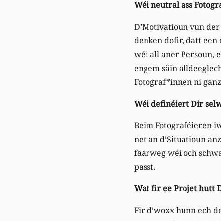
Wéi neutral ass Fotogr
D’Motivatioun vun der 
denken dofir, datt een 
wéi all aner Persoun,
engem säin alldeeglech
Fotograf*innen ni ganz
Wéi definéiert Dir sel
Beim Fotograféieren i
net an d’Situatioun anz
faarweg wéi och schwa
passt.
Wat fir ee Projet hutt 
Fir d’woxx hunn ech de