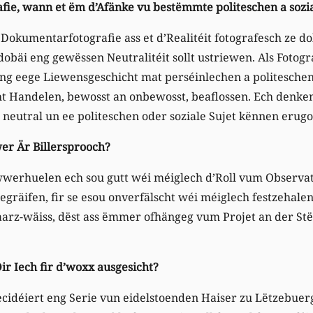
afie, wann et ëm d’Afänke vu bestëmmte politeschen a soz
Dokumentarfotografie ass et d’Realitéit fotografesch ze 
dobäi eng gewëssen Neutralitéit sollt ustriewen. Als Fotog
 eng eege Liewensgeschicht mat perséinlechen a politesch
t Handelen, bewosst an onbewosst, beaflossen. Ech denken 
 neutral un ee politeschen oder soziale Sujet kënnen erugo
wer Är Billersprooch?
wwerhuelen ech sou gutt wéi méiglech d’Roll vum Observa
egräifen, fir se esou onverfälscht wéi méiglech festzehale
arz-wäiss, dëst ass ëmmer ofhängeg vum Projet an der S
Dir Iech fir d’woxx ausgesicht?
cidéiert eng Serie vun eidelstoenden Haiser zu Lëtzebuerg