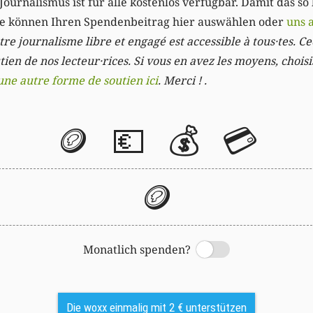
Journalismus ist für alle kostenlos verfügbar. Damit das so
Sie können Ihren Spendenbeitrag hier auswählen oder
uns 
re journalisme libre et engagé est accessible à tous·tes. Cec
ien de nos lecteur·rices. Si vous en avez les moyens, chois
une autre forme de soutien ici
. Merci ! .
🪙
💶
💰
💳
🪙
Monatlich spenden?
Switch
Die woxx einmalig mit 2 € unterstützen