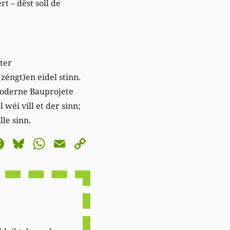
rt – dëst soll de
nter
éngt)en eidel stinn.
 moderne Bauprojete
wéi vill et der sinn;
le sinn.
astodon
Facebook
Bluesky
WhatsApp
Email
Copy
Link