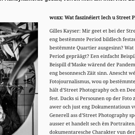
woxx: Wat faszinéiert Iech u Street
Gilles Kayser: Mir geet et bei der S
eng bestëmmte Period bildlech festz
bestëmmte Quartier ausgesinn? Wat
Period gepräägt? Een einfacht Beispi
Beispill d’Maske wärend der Pandemi
eng besonnesch Zäit sinn. Anescht w
Fotojournalismus, wou op bestëmmte S
hält d’Street Photography och en Dee
fest. Dacks si Persounen op der Foto 
awer och just eng Dokumentatioun 
Generell ass d’Street Photography sp
ausser et handelt sech ëm Portraiten
dokumentaresche Charakter vun der