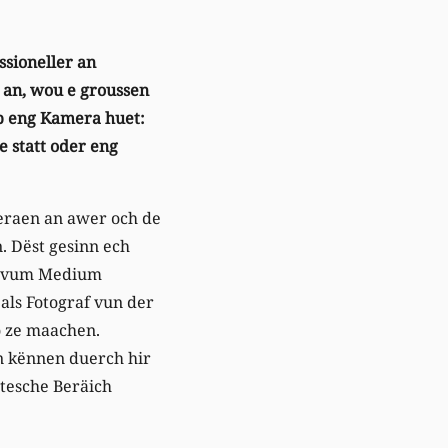
ssioneller an
 an, wou e groussen
p eng Kamera huet:
 statt oder eng
eraen an awer och de
. Dëst gesinn ech
ng vum Medium
als Fotograf vun der
o ze maachen.
en kënnen duerch hir
tesche Beräich