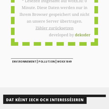
* Lesezeit insgesamt auf woxx.lu: 0
Minute. Diese Daten werden nur in
Ihrem Browser gespeichert und nicht
an unsere Server übertragen.
Zähler zurücksetzen
developed by
dekoder
|
|
ENVIRONNEMENT
POLLUTION
WOXX1849
DAT KÉINT IECH OCH INTERESSÉIEREN