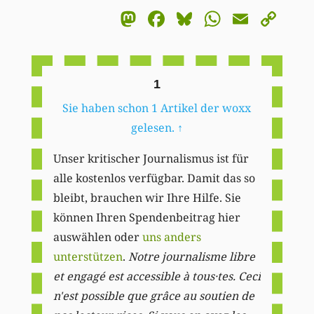
Mastodon
Facebook
Bluesky
WhatsA
Email
Co
Li
1
Sie haben schon 1 Artikel der woxx
gelesen.
↑
Unser kritischer Journalismus ist für
alle kostenlos verfügbar. Damit das so
bleibt, brauchen wir Ihre Hilfe. Sie
können Ihren Spendenbeitrag hier
auswählen oder
uns anders
unterstützen
.
Notre journalisme libre
et engagé est accessible à tous·tes. Ceci
n'est possible que grâce au soutien de