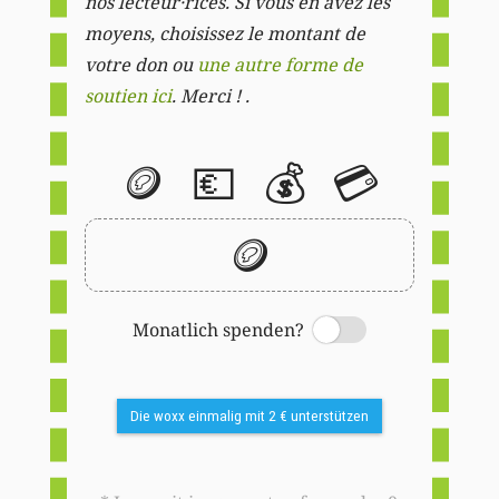
nos lecteur·rices. Si vous en avez les
moyens, choisissez le montant de
votre don ou
une autre forme de
soutien ici
. Merci ! .
🪙
💶
💰
💳
🪙
Monatlich spenden?
Switch
Die woxx einmalig mit 2 € unterstützen