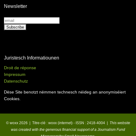
Newsletter
Juristesch Informatiounen
Droit de réponse
Impressum
Datenschutz
Dëse Site benotzt nëmmen technesch néideg an anonymiséiert
Cookies.
© woxx 2026 | Titre-clé : woxx (internet) - ISSN : 2418-4004 |
This website
was created with the generous financial support of a Journalism Fund