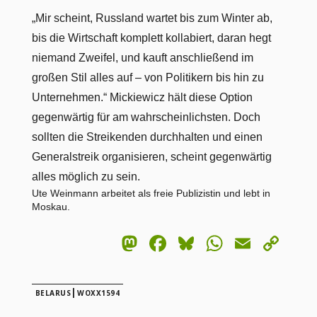
„Mir scheint, Russland wartet bis zum Winter ab,
bis die Wirtschaft komplett kollabiert, daran hegt
niemand Zweifel, und kauft anschließend im
großen Stil alles auf – von Politikern bis hin zu
Unternehmen.“ Mickiewicz hält diese Option
gegenwärtig für am wahrscheinlichsten. Doch
sollten die Streikenden durchhalten und einen
Generalstreik organisieren, scheint gegenwärtig
alles möglich zu sein.
Ute Weinmann arbeitet als freie Publizistin und lebt in
Moskau.
Mastodon
Facebook
Bluesky
WhatsA
Email
Co
Lin
|
BELARUS
WOXX1594