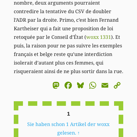
nombre, deux arguments pourraient
contredire la tentative du CSV de doubler
l’ADR par la droite. Primo, c’est bien Fernand
Kartheiser qui a fait une proposition de loi
retoquée par le Conseil d’État (
woxx 1331
). Et
puis, la raison pour ne pas suivre les exemples
français et belge reste qu’une interdiction
isolerait d’autant plus ces femmes, qui
risqueraient ainsi de ne plus sortir dans la rue.
Mastodon
Facebook
Bluesky
WhatsA
Email
Co
Li
1
Sie haben schon 1 Artikel der woxx
gelesen.
↑