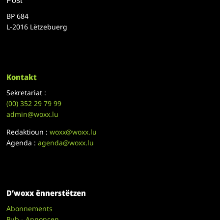
Post
BP 684
L-2016 Lëtzebuerg
Kontakt
Sekretariat :
(00)
352 29 79 99
admin@woxx.lu
Redaktioun :
woxx@woxx.lu
Agenda :
agenda@woxx.lu
D’woxx ënnerstëtzen
Abonnements
Pub - Annoncen