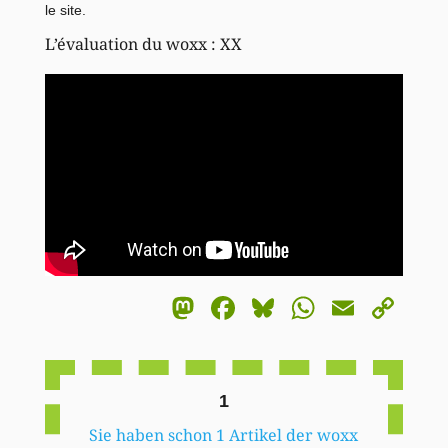
le site
.
L’évaluation du woxx : XX
Mastodon
Facebook
Bluesky
WhatsA
Email
Co
Li
1
Sie haben schon 1 Artikel der woxx