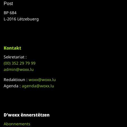
Post
BP 684
L-2016 Lëtzebuerg
Kontakt
Sekretariat :
(00)
352 29 79 99
admin@woxx.lu
Redaktioun :
woxx@woxx.lu
Agenda :
agenda@woxx.lu
D’woxx ënnerstëtzen
Abonnements