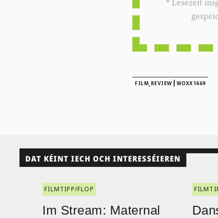
* Lesezeit insgesamt auf woxx.lu: 
gespei
|
FILM_REVIEW
WOXX1669
DAT KÉINT IECH OCH INTERESSÉIEREN
FILMTIPP/FLOP
FILMTI
Im Stream: Maternal
Dans