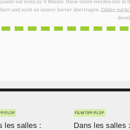
0 Minute. Diese Daten werden nur in Ihrem Browser
chert und nicht an unsere Server übertragen.
Zähler zurüc
deve
PP/FLOP
FILMTIPP/FLOP
 les salles :
Dans les salles 