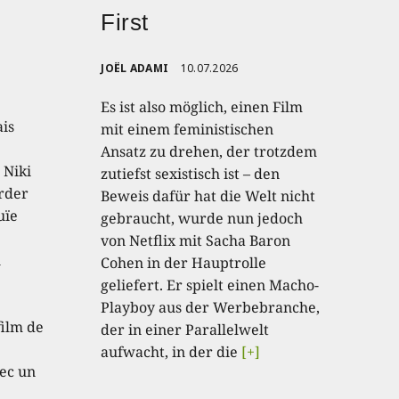
First
JOËL ADAMI
10.07.2026
Es ist also möglich, einen Film
ais
mit einem feministischen
Ansatz zu drehen, der trotzdem
 Niki
zutiefst sexistisch ist – den
order
Beweis dafür hat die Welt nicht
uïe
gebraucht, wurde nun jedoch
von Netflix mit Sacha Baron
u
Cohen in der Hauptrolle
geliefert. Er spielt einen Macho-
e
Playboy aus der Werbebranche,
film de
der in einer Parallelwelt
aufwacht, in der die
[+]
ec un