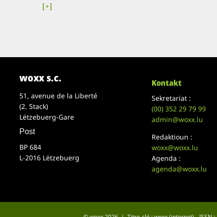
[+]
woxx s.c.
Kontakt
51, avenue de la Liberté
Sekretariat :
(2. Stack)
(00)
352 29 79 99
Lëtzebuerg-Gare
admin@woxx.lu
Post
Redaktioun :
BP 684
woxx@woxx.lu
L-2016 Lëtzebuerg
Agenda :
agenda@woxx.lu
© woxx 2026 | Titre-clé : woxx (internet) - ISSN