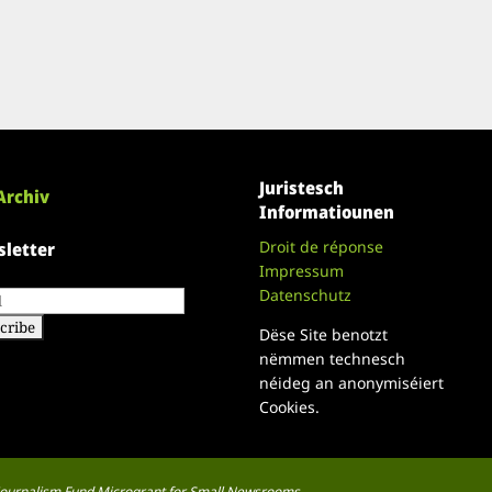
Juristesch
Archiv
Informatiounen
Droit de réponse
letter
Impressum
Datenschutz
Dëse Site benotzt
nëmmen technesch
néideg an anonymiséiert
Cookies.
a Journalism Fund Microgrant for Small Newsrooms.