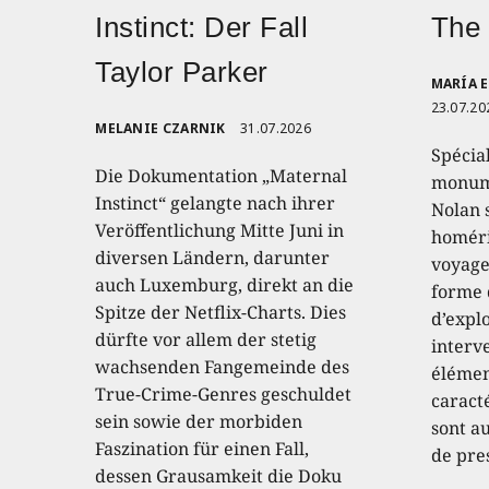
Instinct: Der Fall
The
Taylor Parker
MARÍA 
23.07.20
MELANIE CZARNIK
31.07.2026
Spécia
Die Dokumentation „Maternal
monume
Instinct“ gelangte nach ihrer
Nolan 
Veröffentlichung Mitte Juni in
homéri
diversen Ländern, darunter
voyage
auch Luxemburg, direkt an die
forme 
Spitze der Netflix-Charts. Dies
d’expl
dürfte vor allem der stetig
interve
wachsenden Fangemeinde des
élémen
True-Crime-Genres geschuldet
caract
sein sowie der morbiden
sont au
Faszination für einen Fall,
de pre
dessen Grausamkeit die Doku