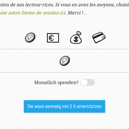
ien de nos lecteur·rices. Si vous en avez les moyens, chois
une autre forme de soutien ici
. Merci ! .
🪙
💶
💰
💳
🪙
Monatlich spenden?
Switch
Die woxx einmalig mit 2 € unterstützen