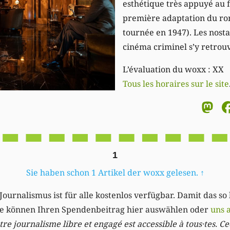
esthétique très appuyé au f
première adaptation du rom
tournée en 1947). Les nosta
cinéma criminel s’y retrouv
L’évaluation du woxx : XX
Tous les horaires sur le site
M
1
Sie haben schon 1 Artikel der woxx gelesen.
↑
Journalismus ist für alle kostenlos verfügbar. Damit das so
Sie können Ihren Spendenbeitrag hier auswählen oder
uns 
re journalisme libre et engagé est accessible à tous·tes. Cec