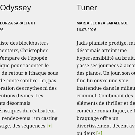
 Odyssey
Tuner
ELORZA SARALEGUI
MARÍA ELORZA SARALEGUI
26
16.07.2026
liste des blockbusters
Jadis pianiste prodige, m
ntaux, Christopher
désormais atteint une
s’empare de l’épopée
hypersensibilité au bruit,
que pour raconter le
passe ses journées à acc
 de retour à Ithaque sous
des pianos. Un jour, son o
de conte sombre. Ici, pas
fine lui ouvre une voie
oration des mythes ni des
inattendue dans le milie
ntions divines. Les
criminel. Combinant des
ts désormais
éléments de thriller et d
éristiques du réalisateur
comédie romantique, ce 
 rendez-vous : un casting
braquage offre un
stige, des séquences
[+]
divertissement décent av
ou deux
[+]