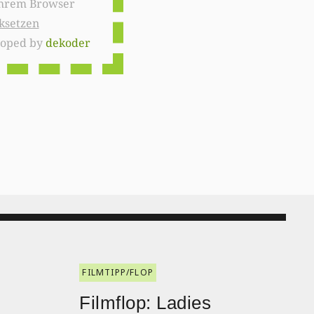
ksetzen
loped by
dekoder
FILMTIPP/FLOP
:
Filmflop: Ladies