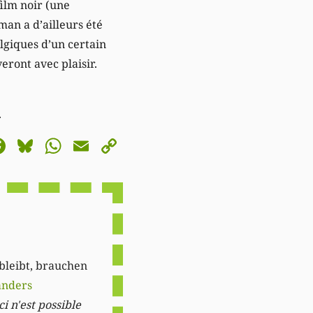
ilm noir (une
an a d’ailleurs été
lgiques d’un certain
eront avec plaisir.
.
astodon
Facebook
Bluesky
WhatsApp
Email
Copy
Link
 bleibt, brauchen
anders
i n'est possible