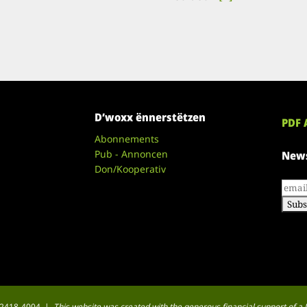
D’woxx ënnerstëtzen
PDF 
Abonnements
Pub - Annoncen
News
Don/Kooperativ
 : 2418-4004 |
This website was created with the generous financial support of 