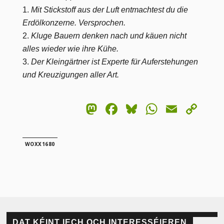
Mit Stickstoff aus der Luft entmachtest du die
Erdölkonzerne. Versprochen.
Kluge Bauern denken nach und käuen nicht
alles wieder wie ihre Kühe.
Der Kleingärtner ist Experte für Auferstehungen
und Kreuzigungen aller Art.
Mastodon
Facebook
Bluesky
WhatsA
Email
Co
Lin
WOXX1680
DAT KÉINT IECH OCH INTERESSÉIEREN