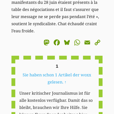
manifestants du 28 juin étaient présents à la
table des négociations et il faut s’assurer que
leur message ne se perde pas pendant l’été »,
soutient le syndicaliste. Chat échaudé craint
l’eau froide.
Mastodon
Facebook
Bluesky
WhatsA
Email
Co
Li
1
Sie haben schon 1 Artikel der woxx
gelesen.
↑
Unser kritischer Journalismus ist für
alle kostenlos verfügbar. Damit das so
bleibt, brauchen wir Ihre Hilfe. Sie