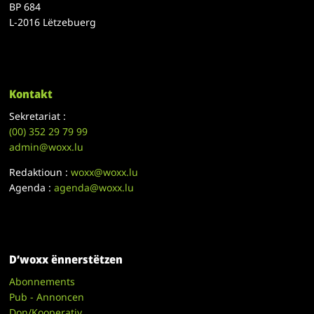
BP 684
L-2016 Lëtzebuerg
Kontakt
Sekretariat :
(00)
352 29 79 99
admin@woxx.lu
Redaktioun :
woxx@woxx.lu
Agenda :
agenda@woxx.lu
D’woxx ënnerstëtzen
Abonnements
Pub - Annoncen
Don/Kooperativ