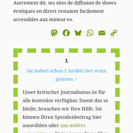
Autrement dit, ses sites de diffusion de shows
érotiques en direct restaient facilement
accessibles aux mineur·es.
Mastodon
Facebook
Bluesky
WhatsA
Email
Co
Li
1
Sie haben schon 1 Artikel der woxx
gelesen.
↑
Unser kritischer Journalismus ist für
alle kostenlos verfügbar. Damit das so
bleibt, brauchen wir Ihre Hilfe. Sie
können Ihren Spendenbeitrag hier
auswählen oder
uns anders