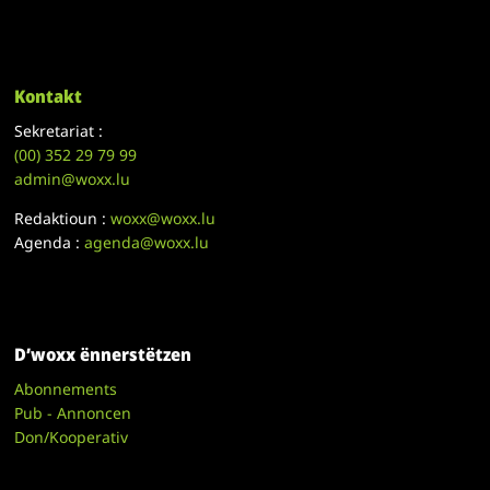
Kontakt
Sekretariat :
(00)
352 29 79 99
admin@woxx.lu
Redaktioun :
woxx@woxx.lu
Agenda :
agenda@woxx.lu
D’woxx ënnerstëtzen
Abonnements
Pub - Annoncen
Don/Kooperativ