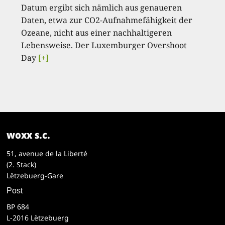
Datum ergibt sich nämlich aus genaueren
Daten, etwa zur CO2-Aufnahmefähigkeit der
Ozeane, nicht aus einer nachhaltigeren
Lebensweise. Der Luxemburger Overshoot
Day
[+]
woxx s.c.
51, avenue de la Liberté
(2. Stack)
Lëtzebuerg-Gare
Post
BP 684
L-2016 Lëtzebuerg