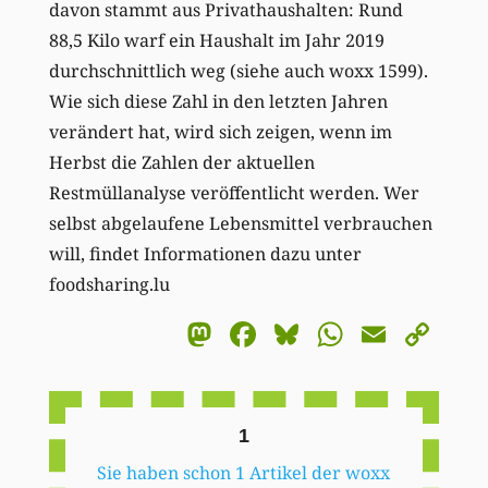
davon stammt aus Privathaushalten: Rund
88,5 Kilo warf ein Haushalt im Jahr 2019
durchschnittlich weg (siehe auch woxx 1599).
Wie sich diese Zahl in den letzten Jahren
verändert hat, wird sich zeigen, wenn im
Herbst die Zahlen der aktuellen
Restmüllanalyse veröffentlicht werden. Wer
selbst abgelaufene Lebensmittel verbrauchen
will, findet Informationen dazu unter
foodsharing.lu
Mastodon
Facebook
Bluesky
WhatsA
Email
Co
Li
1
Sie haben schon 1 Artikel der woxx