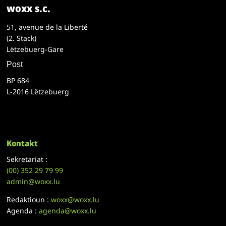
woxx s.c.
51, avenue de la Liberté
(2. Stack)
Lëtzebuerg-Gare
Post
BP 684
L-2016 Lëtzebuerg
Kontakt
Sekretariat :
(00)
352 29 79 99
admin@woxx.lu
Redaktioun :
woxx@woxx.lu
Agenda :
agenda@woxx.lu