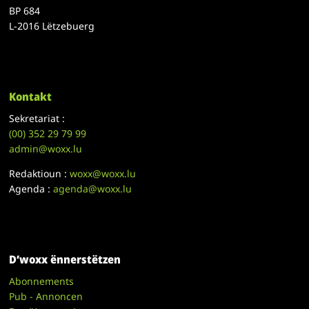
BP 684
L-2016 Lëtzebuerg
Kontakt
Sekretariat :
(00)
352 29 79 99
admin@woxx.lu
Redaktioun :
woxx@woxx.lu
Agenda :
agenda@woxx.lu
D’woxx ënnerstëtzen
Abonnements
Pub - Annoncen