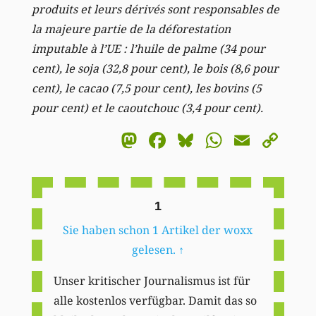
produits et leurs dérivés sont responsables de
la majeure partie de la déforestation
imputable à l’UE : l’huile de palme (34 pour
cent), le soja (32,8 pour cent), le bois (8,6 pour
cent), le cacao (7,5 pour cent), les bovins (5
pour cent) et le caoutchouc (3,4 pour cent).
Mastodon
Facebook
Bluesky
WhatsA
Email
Co
Li
1
Sie haben schon 1 Artikel der woxx
gelesen.
↑
Unser kritischer Journalismus ist für
alle kostenlos verfügbar. Damit das so