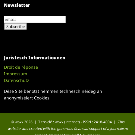
Newsletter
Juristesch Informatiounen
Droit de réponse
Impressum
Datenschutz
Dëse Site benotzt nëmmen technesch néideg an
anonymiséiert Cookies.
© woxx 2026 | Titre-clé : woxx (internet) - ISSN : 2418-4004 |
This
website was created with the generous financial support of a Journalism