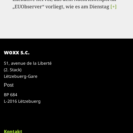
„EUObserver“ vorliegt, wie es am Dienstag
[+]
woxx s.c.
51, avenue de la Liberté
(2. Stack)
Lëtzebuerg-Gare
Post
BP 684
L-2016 Lëtzebuerg
Kontakt