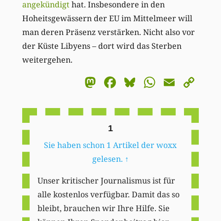
angekündigt
hat. Insbesondere in den
Hoheitsgewässern der EU im Mittelmeer will
man deren Präsenz verstärken. Nicht also vor
der Küste Libyens – dort wird das Sterben
weitergehen.
Mastodon
Facebook
Bluesky
WhatsA
Email
Co
Li
1
Sie haben schon 1 Artikel der woxx
gelesen.
↑
Unser kritischer Journalismus ist für
alle kostenlos verfügbar. Damit das so
bleibt, brauchen wir Ihre Hilfe. Sie