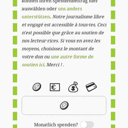
können Ihren Spendenbeitrag hier
auswählen oder
uns anders
unterstützen
.
Notre journalisme libre
et engagé est accessible à tous·tes. Ceci
n'est possible que grâce au soutien de
nos lecteur·rices. Si vous en avez les
moyens, choisissez le montant de
votre don ou
une autre forme de
soutien ici
. Merci ! .
🪙
💶
💰
💳
🪙
Monatlich spenden?
Switch