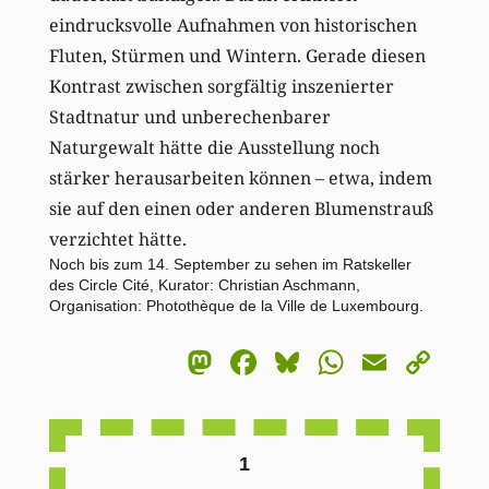
eindrucksvolle Aufnahmen von historischen
Fluten, Stürmen und Wintern. Gerade diesen
Kontrast zwischen sorgfältig inszenierter
Stadtnatur und unberechenbarer
Naturgewalt hätte die Ausstellung noch
stärker herausarbeiten können – etwa, indem
sie auf den einen oder anderen Blumenstrauß
verzichtet hätte.
Noch bis zum 14. September zu sehen im Ratskeller
des Circle Cité, Kurator: Christian Aschmann,
Organisation: Photothèque de la Ville de Luxembourg.
Mastodon
Facebook
Bluesky
WhatsA
Email
Co
Li
1