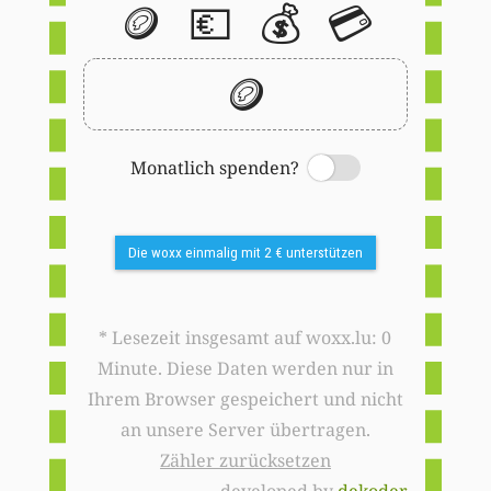
🪙
💶
💰
💳
🪙
Monatlich spenden?
Switch
Die woxx einmalig mit 2 € unterstützen
* Lesezeit insgesamt auf woxx.lu: 0
Minute. Diese Daten werden nur in
Ihrem Browser gespeichert und nicht
an unsere Server übertragen.
Zähler zurücksetzen
developed by
dekoder