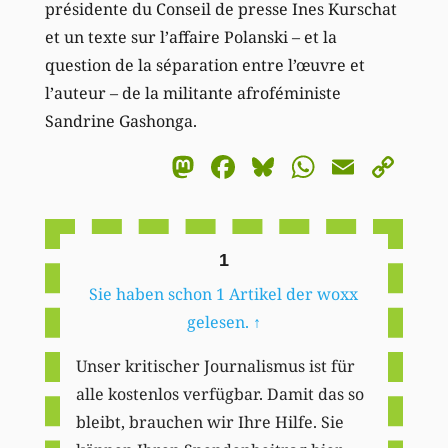
présidente du Conseil de presse Ines Kurschat
et un texte sur l’affaire Polanski – et la
question de la séparation entre l’œuvre et
l’auteur – de la militante afroféministe
Sandrine Gashonga.
Mastodon
Facebook
Bluesky
WhatsA
Email
Co
Li
1
Sie haben schon 1 Artikel der woxx
gelesen.
↑
Unser kritischer Journalismus ist für
alle kostenlos verfügbar. Damit das so
bleibt, brauchen wir Ihre Hilfe. Sie