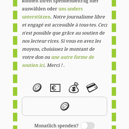
können Ihren Spendenbeitrag hier
auswählen oder
uns anders
unterstützen
.
Notre journalisme libre
et engagé est accessible à tous·tes. Ceci
n'est possible que grâce au soutien de
nos lecteur·rices. Si vous en avez les
moyens, choisissez le montant de
votre don ou
une autre forme de
soutien ici
. Merci ! .
🪙
💶
💰
💳
🪙
Monatlich spenden?
Switch