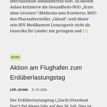
internationale Aidskonferenz statt. Zu diesem
Anlass kritisierte die Gesundheits-NGO „Ärzte
ohne Grenzen“ (Médecins sans frontieres, MSF)
den Pharmahersteller „Gilead“, weil dieser
sein HIV-Medikament Lenacapavir nicht als
Generika für Länder mit geringem und
[+]
NEWS
Aktion am Flughafen zum
Erdüberlastungstag
JOËL ADAMI
31.07.2026
Der Erdüberlastungstag („Earth Overshoot
Day“) fiel dieses Jahr auf den 30. Juli. Dies ist