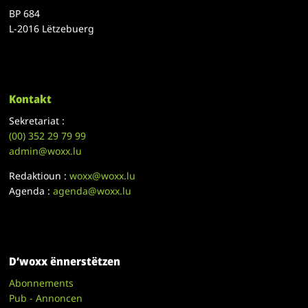
BP 684
L-2016 Lëtzebuerg
Kontakt
Sekretariat :
(00)
352 29 79 99
admin@woxx.lu
Redaktioun :
woxx@woxx.lu
Agenda :
agenda@woxx.lu
D’woxx ënnerstëtzen
Abonnements
Pub - Annoncen