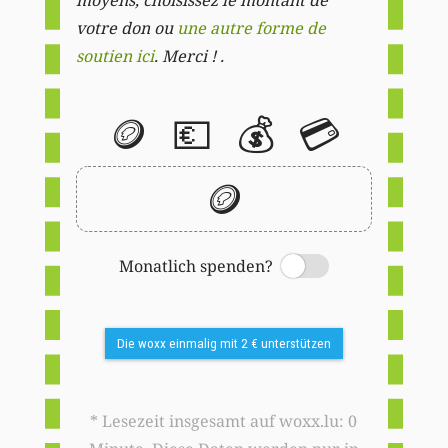
votre don ou
une autre forme de
soutien ici
. Merci ! .
🪙
💶
💰
💳
🪙
Monatlich spenden?
Switch
Die woxx einmalig mit 2 € unterstützen
* Lesezeit insgesamt auf woxx.lu: 0