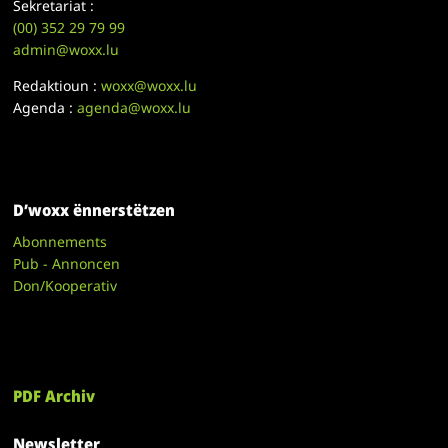
Sekretariat :
(00)
352 29 79 99
admin@woxx.lu
Redaktioun :
woxx@woxx.lu
Agenda :
agenda@woxx.lu
D’woxx ënnerstëtzen
Abonnements
Pub - Annoncen
Don/Kooperativ
PDF Archiv
Newsletter