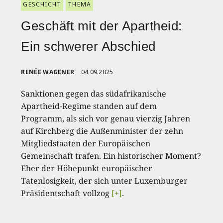
GESCHICHT
THEMA
Geschäft mit der Apartheid:
Ein schwerer Abschied
RENÉE WAGENER
04.09.2025
Sanktionen gegen das südafrikanische
Apartheid-Regime standen auf dem
Programm, als sich vor genau vierzig Jahren
auf Kirchberg die Außenminister der zehn
Mitgliedstaaten der Europäischen
Gemeinschaft trafen. Ein historischer Moment?
Eher der Höhepunkt europäischer
Tatenlosigkeit, der sich unter Luxemburger
Präsidentschaft vollzog
[+]
.