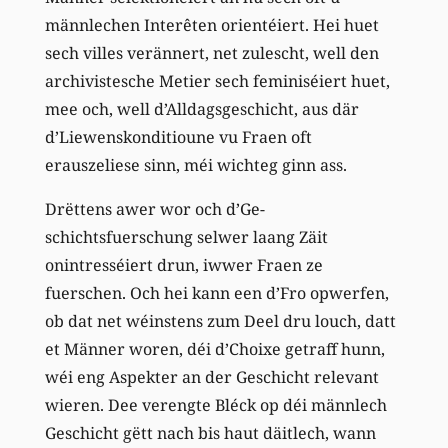
männlechen Interêten orientéiert. Hei huet
sech villes verännert, net zulescht, well den
archivistesche Metier sech feminiséiert huet,
mee och, well d’Alldagsgeschicht, aus där
d’Liewenskonditioune vu Fraen oft
erauszeliese sinn, méi wichteg ginn ass.
Drëttens awer wor och d’Ge-
schichtsfuerschung selwer laang Zäit
onintresséiert drun, iwwer Fraen ze
fuerschen. Och hei kann een d’Fro opwerfen,
ob dat net wéinstens zum Deel dru louch, datt
et Männer woren, déi d’Choixe getraff hunn,
wéi eng Aspekter an der Geschicht relevant
wieren. Dee verengte Bléck op déi männlech
Geschicht gëtt nach bis haut däitlech, wann