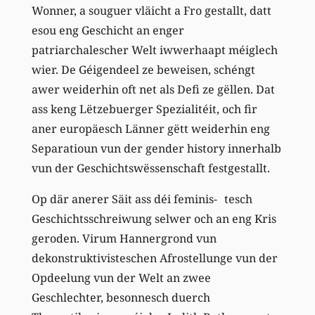
Wonner, a souguer vläicht a Fro gestallt, datt
esou eng Geschicht an enger
patriarchalescher Welt iwwerhaapt méiglech
wier. De Géigendeel ze beweisen, schéngt
awer weiderhin oft net als Defi ze gëllen. Dat
ass keng Lëtzebuerger Spezialitéit, och fir
aner europäesch Länner gëtt weiderhin eng
Separatioun vun der gender history innerhalb
vun der Geschichtswëssenschaft festgestallt.
Op där anerer Säit ass déi feminis- tesch
Geschichtsschreiwung selwer och an eng Kris
geroden. Virum Hannergrond vun
dekonstruktivisteschen Afrostellunge vun der
Opdeelung vun der Welt an zwee
Geschlechter, besonnesch duerch