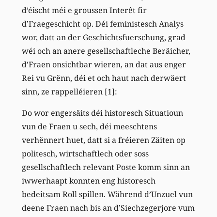
d’éischt méi e groussen Interêt fir
d’Fraegeschicht op. Déi feministesch Analys
wor, datt an der Geschichtsfuerschung, grad
wéi och an anere gesellschaftleche Beräicher,
d’Fraen onsichtbar wieren, an dat aus enger
Rei vu Grënn, déi et och haut nach derwäert
sinn, ze rappelléieren [1]:
Do wor engersäits déi historesch Situatioun
vun de Fraen u sech, déi meeschtens
verhënnert huet, datt si a fréieren Zäiten op
politesch, wirtschaftlech oder soss
gesellschaftlech relevant Poste komm sinn an
iwwerhaapt konnten eng historesch
bedeitsam Roll spillen. Während d’Unzuel vun
deene Fraen nach bis an d’Siechzegerjore vum