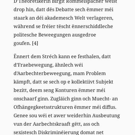
D’Theoretikerin Birgit Rommelspacher weist
drop hin, datt dës Debatte sech ëmmer méi
staark an déi akademesch Welt verlageren,
während se fréier tëscht ënnerschiddleche
politesche Beweegungen ausgedroe
goufen. [4]
Ënnert dem Stréch kann ee festhalen, datt
d’Fraebewegung, ähnlech wéi
d’Aarbechterbeweegung, mam Problem
kämpft, datt se sech op e kollektiivt Subjekt
bezitt, deem seng Konturen ëmmer méi
onschaarf ginn. Zugläich ginn och Muecht- an
Ofhängegkeetsstrukturen ëmmer méi diffus.
Genee sou wéi et awer weiderhin Ausbeutung
vun der Aarbechtskraaft gëtt, ass och
sexistesch Diskriminéierung domat net