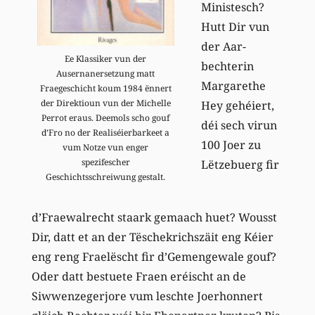
Ministesch?
Hutt Dir vun
der Aar-
Ee Klassiker vun der
bechterin
Ausernanersetzung matt
Margarethe
Fraegeschicht koum 1984 ënnert
der Direktioun vun der Michelle
Hey gehéiert,
Perrot eraus. Deemols scho gouf
déi sech virun
d’Fro no der Realiséierbarkeet a
100 Joer zu
vum Notze vun enger
spezifescher
Lëtzebuerg fir
Geschichtsschreiwung gestalt.
d’Fraewalrecht staark gemaach huet? Wousst
Dir, datt et an der Tëschekrichszäit eng Kéier
eng reng Fraelëscht fir d’Gemengewale gouf?
Oder datt bestuete Fraen eréischt an de
Siwwenzegerjore vum leschte Joerhonnert