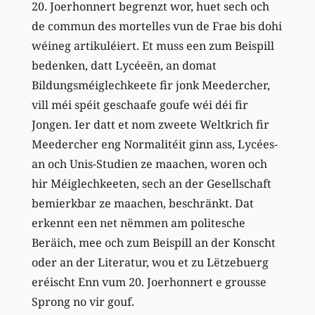
20. Joerhonnert begrenzt wor, huet sech och
de commun des mortelles vun de Frae bis dohi
wéineg artikuléiert. Et muss een zum Beispill
bedenken, datt Lycéeën, an domat
Bildungsméiglechkeete fir jonk Meedercher,
vill méi spéit geschaafe goufe wéi déi fir
Jongen. Ier datt et nom zweete Weltkrich fir
Meedercher eng Normalitéit ginn ass, Lycées-
an och Unis-Studien ze maachen, woren och
hir Méiglechkeeten, sech an der Gesellschaft
bemierkbar ze maachen, beschränkt. Dat
erkennt een net nëmmen am politesche
Beräich, mee och zum Beispill an der Konscht
oder an der Literatur, wou et zu Lëtzebuerg
eréischt Enn vum 20. Joerhonnert e grousse
Sprong no vir gouf.