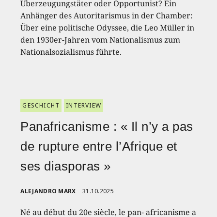
Überzeugungstäter oder Opportunist? Ein
Anhänger des Autoritarismus in der Chamber:
Über eine politische Odyssee, die Leo Müller in
den 1930er-Jahren vom Nationalismus zum
Nationalsozialismus führte.
GESCHICHT
INTERVIEW
Panafricanisme : « Il n’y a pas
de rupture entre l’Afrique et
ses diasporas »
ALEJANDRO MARX
31.10.2025
Né au début du 20e siècle, le pan- africanisme a