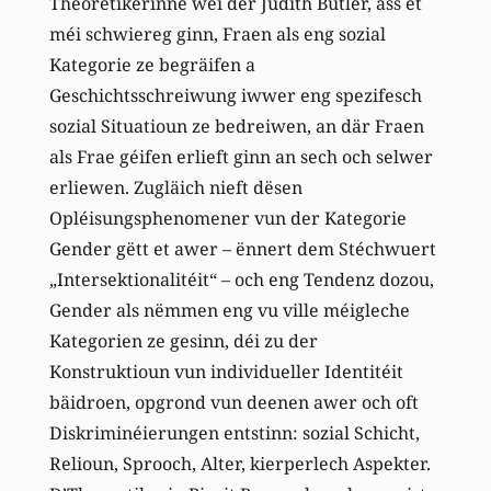
Theoretikerinne wéi der Judith Butler, ass et
méi schwiereg ginn, Fraen als eng sozial
Kategorie ze begräifen a
Geschichtsschreiwung iwwer eng spezifesch
sozial Situatioun ze bedreiwen, an där Fraen
als Frae géifen erlieft ginn an sech och selwer
erliewen. Zugläich nieft dësen
Opléisungsphenomener vun der Kategorie
Gender gëtt et awer – ënnert dem Stéchwuert
„Intersektionalitéit“ – och eng Tendenz dozou,
Gender als nëmmen eng vu ville méigleche
Kategorien ze gesinn, déi zu der
Konstruktioun vun individueller Identitéit
bäidroen, opgrond vun deenen awer och oft
Diskriminéierungen entstinn: sozial Schicht,
Relioun, Sprooch, Alter, kierperlech Aspekter.