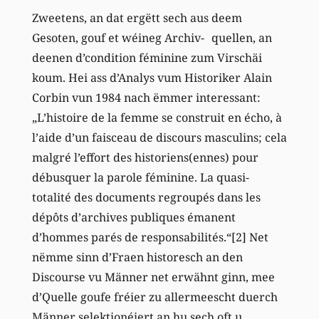
Zweetens, an dat ergëtt sech aus deem
Gesoten, gouf et wéineg Archiv- quellen, an
deenen d’condition féminine zum Virschäi
koum. Hei ass d’Analys vum Historiker Alain
Corbin vun 1984 nach ëmmer interessant:
„L’histoire de la femme se construit en écho, à
l’aide d’un faisceau de discours masculins; cela
malgré l’effort des historiens(ennes) pour
débusquer la parole féminine. La quasi-
totalité des documents regroupés dans les
dépôts d’archives publiques émanent
d’hommes parés de responsabilités.“[2] Net
nëmme sinn d’Fraen historesch an den
Discourse vu Männer net erwähnt ginn, mee
d’Quelle goufe fréier zu allermeescht duerch
Männer selektionéiert an hu sech oft u