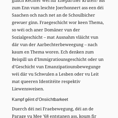
gläich Rechter wéi hir Ehepartner kruten? Bis
zum Enn vum leschte Joerhonnert ass een déi
Saachen och nach net an de Schoulbicher
gewuer ginn. Fraegeschicht wor keen Thema,
so wéi och aner Domäner vun der
Sozialgeschicht – mat Ausnahm vläicht vun
där vun der Aarbechterbeweegung – nach
kaum en Thema woren. Ech denken zum
Beispill un d’Immigratiounsgeschicht oder un
d’Geschicht vun Emanzipatiounsbewegunge
wéi där vu Schwulen a Lesben oder vu Leit
mat queeren Identitéite respektiv
Liewensweisen.
Kampf géint d’Onsiichtbarkeet
Duerch déi nei Fraebewegung, déi an de
Parage vu Mee ’68 entstanen ass, koum fir