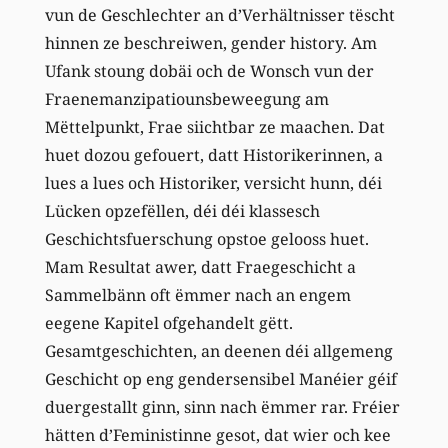
vun de Geschlechter an d’Verhältnisser tëscht
hinnen ze beschreiwen, gender history. Am
Ufank stoung dobäi och de Wonsch vun der
Fraenemanzipatiounsbeweegung am
Mëttelpunkt, Frae siichtbar ze maachen. Dat
huet dozou gefouert, datt Historikerinnen, a
lues a lues och Historiker, versicht hunn, déi
Lücken opzefëllen, déi déi klassesch
Geschichtsfuerschung opstoe gelooss huet.
Mam Resultat awer, datt Fraegeschicht a
Sammelbänn oft ëmmer nach an engem
eegene Kapitel ofgehandelt gëtt.
Gesamtgeschichten, an deenen déi allgemeng
Geschicht op eng gendersensibel Manéier géif
duergestallt ginn, sinn nach ëmmer rar. Fréier
hätten d’Feministinne gesot, dat wier och kee