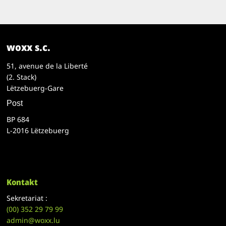
woxx s.c.
51, avenue de la Liberté
(2. Stack)
Lëtzebuerg-Gare
Post
BP 684
L-2016 Lëtzebuerg
Kontakt
Sekretariat :
(00)
352 29 79 99
admin@woxx.lu