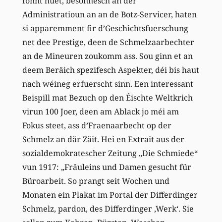
fonnt huet, besonnesch an der
Administratioun an an de Botz-Servicer, haten
si apparemment fir d’Geschichtsfuerschung
net dee Prestige, deen de Schmelzaarbechter
an de Mineuren zoukomm ass. Sou ginn et an
deem Beräich spezifesch Aspekter, déi bis haut
nach wéineg erfuerscht sinn. Een interessant
Beispill mat Bezuch op den Éischte Weltkrich
virun 100 Joer, deen am Ablack jo méi am
Fokus steet, ass d’Fraenaarbecht op der
Schmelz an där Zäit. Hei en Extrait aus der
sozialdemokratescher Zeitung „Die Schmiede“
vun 1917: „Fräuleins und Damen gesucht für
Büroarbeit. So prangt seit Wochen und
Monaten ein Plakat im Portal der Differdinger
Schmelz, pardon, des Differdinger ‚Werk‘. Sie