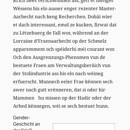
Krich nees verschwonnen ass, gëtt et menges
Wëssens bis elo ausser enger rezenter Master-
Aarbecht nach keng Recherchen. Dobäi wier
et dach interessant, emol ze kucken, firwat dat
zu Lëtzebuerg de Fall wor, während an der
Lorraine d’Fraenaarbecht op der Schmelz
apparemment och spéiderhi méi courant wor.
Och den Ausgrenzungs-Phenomen vun de
bestuete Fraen am Verwaltungsberäich vun
der Stolindustrie ass bis elo nach wéineg
erfuerscht. Munnech eeler Frae kënnen sech
awer nach gutt erënneren, dat si oder hir
Mammen hu missen op der Hadir oder der
Arbed kënnegen, wéi se sech bestuet hunn.
Gender-
Geschicht an