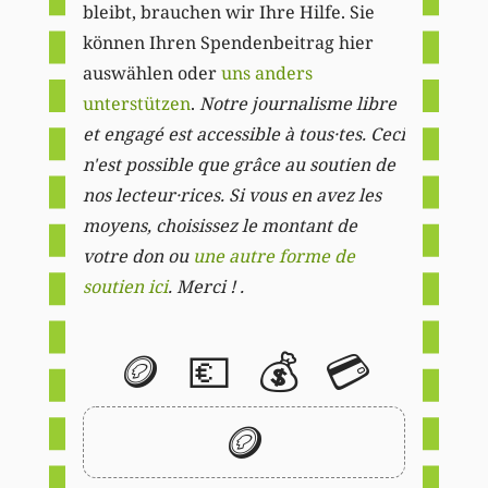
bleibt, brauchen wir Ihre Hilfe. Sie
können Ihren Spendenbeitrag hier
auswählen oder
uns anders
unterstützen
.
Notre journalisme libre
et engagé est accessible à tous·tes. Ceci
n'est possible que grâce au soutien de
nos lecteur·rices. Si vous en avez les
moyens, choisissez le montant de
votre don ou
une autre forme de
soutien ici
. Merci ! .
🪙
💶
💰
💳
🪙