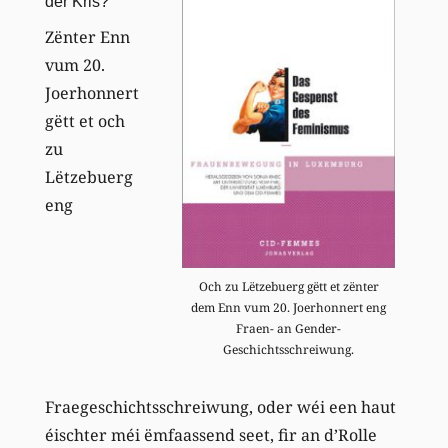
der Kris?
Zënter Enn
vum 20.
Joerhonnert
gëtt et och
zu
Lëtzebuerg
eng
Och zu Lëtzebuerg gëtt et zënter
dem Enn vum 20. Joerhonnert eng
Fraen- an Gender-
Geschichtsschreiwung.
Fraegeschichtsschreiwung, oder wéi een haut
éischter méi ëmfaassend seet, fir an d’Rolle