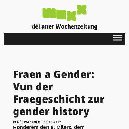
déi aner Wochenzeitung
Fraen a Gender:
Vun der
Fraegeschicht zur
gender history
RENÉE WAGENER
|
13.03.2017
Ronderëm den 8. Mäerz, dem