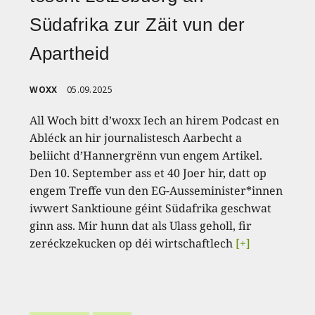
Südafrika zur Zäit vun der
Apartheid
WOXX
05.09.2025
All Woch bitt d’woxx Iech an hirem Podcast en
Abléck an hir journalistesch Aarbecht a
beliicht d’Hannergrënn vun engem Artikel.
Den 10. September ass et 40 Joer hir, datt op
engem Treffe vun den EG-Ausseminister*innen
iwwert Sanktioune géint Südafrika geschwat
ginn ass. Mir hunn dat als Ulass geholl, fir
zeréckzekucken op déi wirtschaftlech
[+]