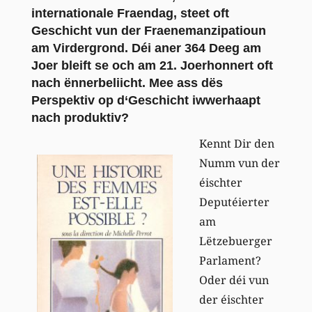
internationale Fraendag, steet oft
Geschicht vun der Fraenemanzipatioun
am Virdergrond. Déi aner 364 Deeg am
Joer bleift se och am 21. Joerhonnert oft
nach ënnerbeliicht. Mee ass dës
Perspektiv op d‘Geschicht iwwerhaapt
nach produktiv?
Kennt Dir den
Numm vun der
éischter
Deputéierter
am
Lëtzebuerger
Parlament?
Oder déi vun
der éischter