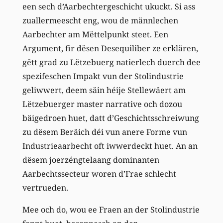
een sech d’Aarbechtergeschicht ukuckt. Si ass
zuallermeescht eng, wou de männlechen
Aarbechter am Mëttelpunkt steet. Een
Argument, fir dësen Desequiliber ze erklären,
gëtt grad zu Lëtzebuerg natierlech duerch dee
spezifeschen Impakt vun der Stolindustrie
geliwwert, deem säin héije Stellewäert am
Lëtzebuerger master narrative och dozou
bäigedroen huet, datt d’Geschichtsschreiwung
zu dësem Beräich déi vun anere Forme vun
Industrieaarbecht oft iwwerdeckt huet. An an
dësem joerzéngtelaang dominanten
Aarbechtssecteur woren d’Frae schlecht
vertrueden.
Mee och do, wou ee Fraen an der Stolindustrie