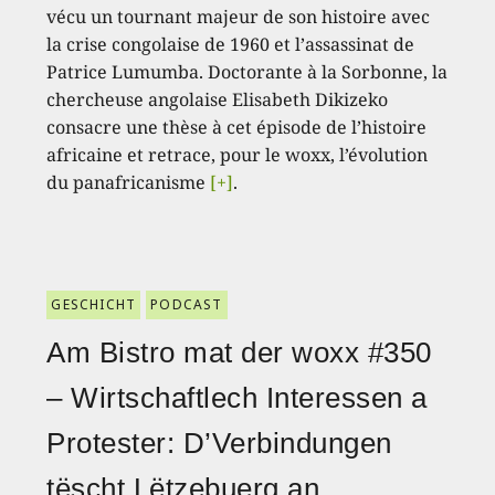
vécu un tournant majeur de son histoire avec
la crise congolaise de 1960 et l’assassinat de
Patrice Lumumba. Doctorante à la Sorbonne, la
chercheuse angolaise Elisabeth Dikizeko
consacre une thèse à cet épisode de l’histoire
africaine et retrace, pour le woxx, l’évolution
du panafricanisme
[+]
.
GESCHICHT
PODCAST
Am Bistro mat der woxx #350
– Wirtschaftlech Interessen a
Protester: D’Verbindungen
tëscht Lëtzebuerg an