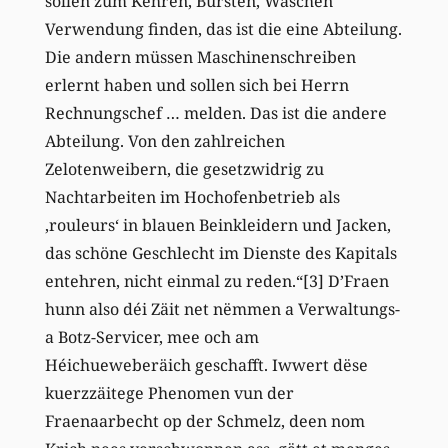
sollen zum Kehren, Bürsten, Waschen
Verwendung finden, das ist die eine Abteilung.
Die andern müssen Maschinenschreiben
erlernt haben und sollen sich bei Herrn
Rechnungschef … melden. Das ist die andere
Abteilung. Von den zahlreichen
Zelotenweibern, die gesetzwidrig zu
Nachtarbeiten im Hochofenbetrieb als
‚rouleurs‘ in blauen Beinkleidern und Jacken,
das schöne Geschlecht im Dienste des Kapitals
entehren, nicht einmal zu reden.“[3] D’Fraen
hunn also déi Zäit net nëmmen a Verwaltungs-
a Botz-Servicer, mee och am
Héichueweberäich geschafft. Iwwert dëse
kuerzzäitege Phenomen vun der
Fraenaarbecht op der Schmelz, deen nom