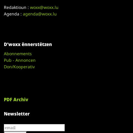
Redaktioun :
woxx@woxx.lu
Agenda :
agenda@woxx.lu
D’woxx ënnerstëtzen
Abonnements
Pub - Annoncen
Don/Kooperativ
PDF Archiv
Newsletter