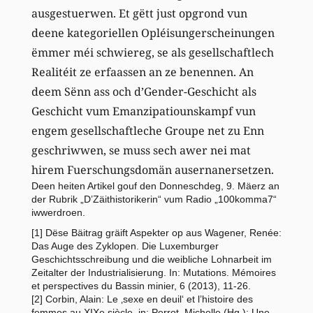
ausgestuerwen. Et gëtt just opgrond vun
deene kategoriellen Opléisungerscheinungen
ëmmer méi schwiereg, se als gesellschaftlech
Realitéit ze erfaassen an ze benennen. An
deem Sënn ass och d’Gender-Geschicht als
Geschicht vum Emanzipatiounskampf vun
engem gesellschaftleche Groupe net zu Enn
geschriwwen, se muss sech awer nei mat
hirem Fuerschungsdomän ausernanersetzen.
Deen heiten Artikel gouf den Donneschdeg, 9. Mäerz an
der Rubrik „D’Zäithistorikerin“ vum Radio „100komma7“
iwwerdroen.
[1] Dëse Bäitrag gräift Aspekter op aus Wagener, Renée:
Das Auge des Zyklopen. Die Luxemburger
Geschichtsschreibung und die weibliche Lohnarbeit im
Zeitalter der Industrialisierung. In: Mutations. Mémoires
et perspectives du Bassin minier, 6 (2013), 11-26.
[2] Corbin, Alain: Le ‚sexe en deuil‘ et l’histoire des
femmes au XIXe siècle, in: Perrot, Michelle (Hg.): Une