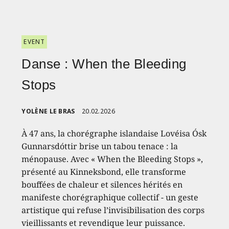
EVENT
Danse : When the Bleeding
Stops
YOLÈNE LE BRAS
20.02.2026
À 47 ans, la chorégraphe islandaise Lovéisa Ósk
Gunnarsdóttir brise un tabou tenace : la
ménopause. Avec « When the Bleeding Stops »,
présenté au Kinneksbond, elle transforme
bouffées de chaleur et silences hérités en
manifeste chorégraphique collectif - un geste
artistique qui refuse l’invisibilisation des corps
vieillissants et revendique leur puissance.