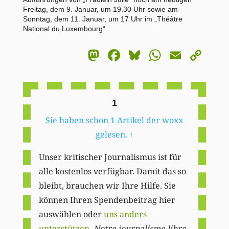
Freitag, dem 9. Januar, um 19.30 Uhr sowie am
Sonntag, dem 11. Januar, um 17 Uhr im „Théâtre
National du Luxembourg“.
Mastodon
Facebook
Bluesky
WhatsA
Email
Co
Li
1
Sie haben schon 1 Artikel der woxx
gelesen.
↑
Unser kritischer Journalismus ist für
alle kostenlos verfügbar. Damit das so
bleibt, brauchen wir Ihre Hilfe. Sie
können Ihren Spendenbeitrag hier
auswählen oder
uns anders
unterstützen
.
Notre journalisme libre