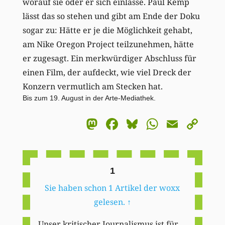
worauf sie oder er sich einlasse. Paul Kemp
lässt das so stehen und gibt am Ende der Doku
sogar zu: Hätte er je die Möglichkeit gehabt,
am Nike Oregon Project teilzunehmen, hätte
er zugesagt. Ein merkwürdiger Abschluss für
einen Film, der aufdeckt, wie viel Dreck der
Konzern vermutlich am Stecken hat.
Bis zum 19. August in der Arte-Mediathek.
Mastodon
Facebook
Bluesky
WhatsA
Email
Co
Li
1
Sie haben schon 1 Artikel der woxx
gelesen.
↑
Unser kritischer Journalismus ist für