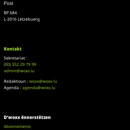
Post
BP 684
L-2016 Lëtzebuerg
Kontakt
Sekretariat :
(00)
352 29 79 99
admin@woxx.lu
Redaktioun :
woxx@woxx.lu
Agenda :
agenda@woxx.lu
D’woxx ënnerstëtzen
Abonnements