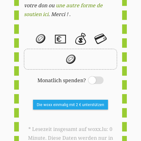
votre don ou
une autre forme de
soutien ici
. Merci ! .
🪙
💶
💰
💳
🪙
Monatlich spenden?
Switch
Die woxx einmalig mit 2 € unterstützen
* Lesezeit insgesamt auf woxx.lu: 0
Minute. Diese Daten werden nur in