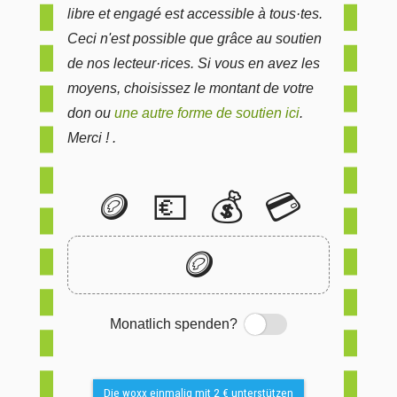
libre et engagé est accessible à tous·tes.
Ceci n'est possible que grâce au soutien
de nos lecteur·rices. Si vous en avez les
moyens, choisissez le montant de votre
don ou
une autre forme de soutien ici
.
Merci ! .
🪙
💶
💰
💳
🪙
Monatlich spenden?
Switch
Die woxx einmalig mit 2 € unterstützen