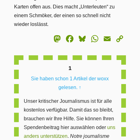
Karten offen aus. Dies macht „Unterleuten“ zu
einem Schmöker, der einen so schnell nicht
wieder loslässt.
Mastodon
Facebook
Bluesky
WhatsA
Email
Co
Lin
1
Sie haben schon 1 Artikel der woxx
gelesen.
↑
Unser kritischer Journalismus ist für alle
kostenlos verfügbar. Damit das so bleibt,
brauchen wir Ihre Hilfe. Sie können Ihren
Spendenbeitrag hier auswählen oder
uns
anders unterstützen
.
Notre journalisme