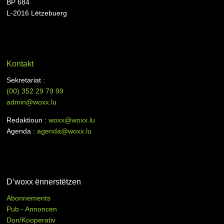
BP 684
L-2016 Lëtzebuerg
Kontakt
Sekretariat :
(00)
352 29 79 99
admin@woxx.lu
Redaktioun :
woxx@woxx.lu
Agenda :
agenda@woxx.lu
D’woxx ënnerstëtzen
Abonnements
Pub - Annoncen
Don/Kooperativ