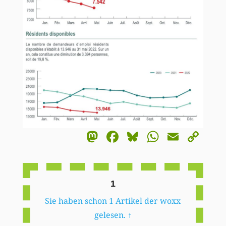
Mastodon
Facebook
Bluesky
WhatsA
Email
Co
Li
1
Sie haben schon 1 Artikel der woxx
gelesen.
↑