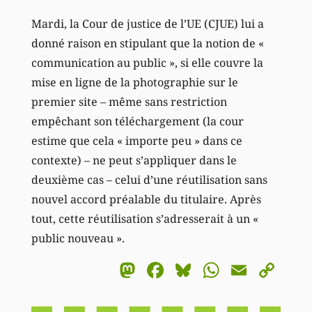
Mardi, la Cour de justice de l’UE (CJUE) lui a
donné raison en stipulant que la notion de
«
communication au public »,
si elle couvre la
mise en ligne de la photographie sur le
premier site – même sans restriction
empêchant son téléchargement (la cour
estime que cela
« importe peu »
dans ce
contexte) – ne peut s’appliquer dans le
deuxième cas – celui d’une réutilisation sans
nouvel accord préalable du titulaire. Après
tout, cette réutilisation s’adresserait à un
«
public nouveau ».
Mastodon
Facebook
Bluesky
WhatsA
Email
Co
Li