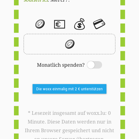
🪙
💶
💰
💳
🪙
Monatlich spenden?
Switch
Die woxx einmalig mit 2 € unterstützen
* Lesezeit insgesamt auf woxx.lu: 0
Minute. Diese Daten werden nur in
Ihrem Browser gespeichert und nicht
an unsere Server übertragen.