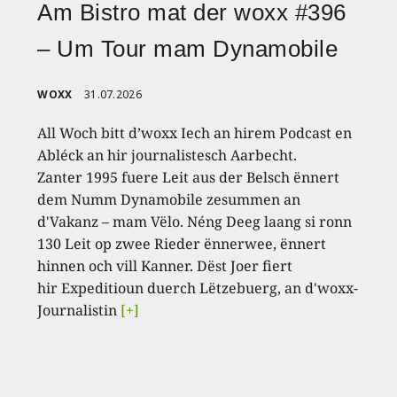
Am Bistro mat der woxx #396
– Um Tour mam Dynamobile
WOXX
31.07.2026
All Woch bitt d’woxx Iech an hirem Podcast en
Abléck an hir journalistesch Aarbecht.
Zanter 1995 fuere Leit aus der Belsch ënnert
dem Numm Dynamobile zesummen an
d'Vakanz – mam Vëlo. Néng Deeg laang si ronn
130 Leit op zwee Rieder ënnerwee, ënnert
hinnen och vill Kanner. Dëst Joer fiert
hir Expeditioun duerch Lëtzebuerg, an d'woxx-
Journalistin
[+]