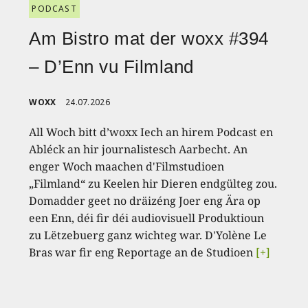
PODCAST
Am Bistro mat der woxx #394
– D’Enn vu Filmland
WOXX
24.07.2026
All Woch bitt d’woxx Iech an hirem Podcast en
Abléck an hir journalistesch Aarbecht. An
enger Woch maachen d'Filmstudioen
„Filmland“ zu Keelen hir Dieren endgülteg zou.
Domadder geet no dräizéng Joer eng Ära op
een Enn, déi fir déi audiovisuell Produktioun
zu Lëtzebuerg ganz wichteg war. D'Yolène Le
Bras war fir eng Reportage an de Studioen
[+]