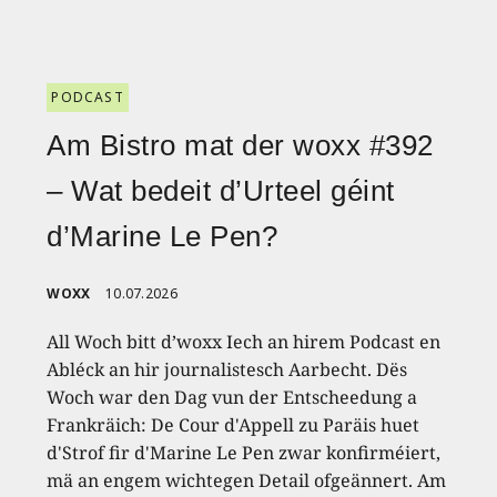
PODCAST
Am Bistro mat der woxx #392
– Wat bedeit d’Urteel géint
d’Marine Le Pen?
WOXX
10.07.2026
All Woch bitt d’woxx Iech an hirem Podcast en
Abléck an hir journalistesch Aarbecht. Dës
Woch war den Dag vun der Entscheedung a
Frankräich: De Cour d'Appell zu Paräis huet
d'Strof fir d'Marine Le Pen zwar konfirméiert,
mä an engem wichtegen Detail ofgeännert. Am