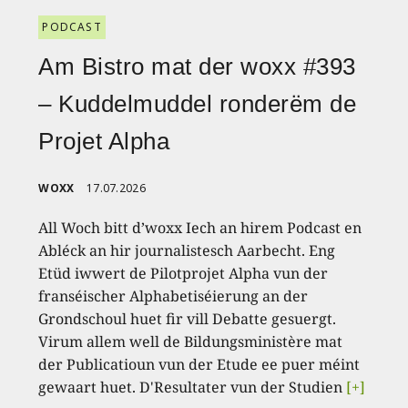
PODCAST
Am Bistro mat der woxx #393
– Kuddelmuddel ronderëm de
Projet Alpha
WOXX
17.07.2026
All Woch bitt d’woxx Iech an hirem Podcast en
Abléck an hir journalistesch Aarbecht. Eng
Etüd iwwert de Pilotprojet Alpha vun der
franséischer Alphabetiséierung an der
Grondschoul huet fir vill Debatte gesuergt.
Virum allem well de Bildungsministère mat
der Publicatioun vun der Etude ee puer méint
gewaart huet. D'Resultater vun der Studien
[+]