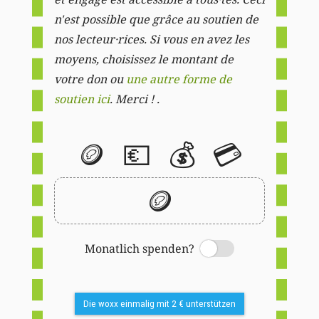
n'est possible que grâce au soutien de
nos lecteur·rices. Si vous en avez les
moyens, choisissez le montant de
votre don ou
une autre forme de
soutien ici
. Merci ! .
🪙
💶
💰
💳
🪙
Monatlich spenden?
Switch
Die woxx einmalig mit 2 € unterstützen