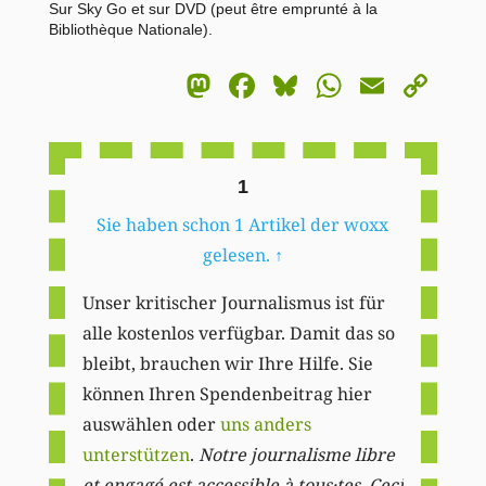
Sur Sky Go et sur DVD (peut être emprunté à la
Bibliothèque Nationale).
Mastodon
Facebook
Bluesky
WhatsA
Email
Co
Li
1
Sie haben schon 1 Artikel der woxx
gelesen.
↑
Unser kritischer Journalismus ist für
alle kostenlos verfügbar. Damit das so
bleibt, brauchen wir Ihre Hilfe. Sie
können Ihren Spendenbeitrag hier
auswählen oder
uns anders
unterstützen
.
Notre journalisme libre
et engagé est accessible à tous·tes. Ceci