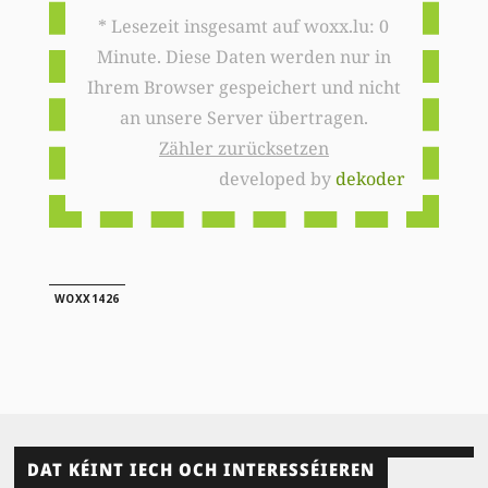
* Lesezeit insgesamt auf woxx.lu: 0
Minute. Diese Daten werden nur in
Ihrem Browser gespeichert und nicht
an unsere Server übertragen.
Zähler zurücksetzen
developed by
dekoder
WOXX1426
DAT KÉINT IECH OCH INTERESSÉIEREN