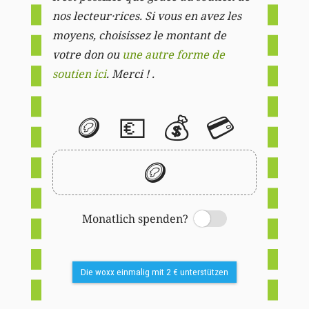
nos lecteur·rices. Si vous en avez les
moyens, choisissez le montant de
votre don ou
une autre forme de
soutien ici
. Merci ! .
🪙
💶
💰
💳
🪙
Monatlich spenden?
Switch
Die woxx einmalig mit 2 € unterstützen