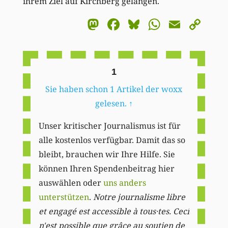
ihrem Ziel auf Kirchberg gelangen.
Mastodon
Facebook
Bluesky
WhatsA
Email
Co
Li
1
Sie haben schon 1 Artikel der woxx
gelesen.
↑
Unser kritischer Journalismus ist für
alle kostenlos verfügbar. Damit das so
bleibt, brauchen wir Ihre Hilfe. Sie
können Ihren Spendenbeitrag hier
auswählen oder
uns anders
unterstützen
.
Notre journalisme libre
et engagé est accessible à tous·tes. Ceci
n'est possible que grâce au soutien de