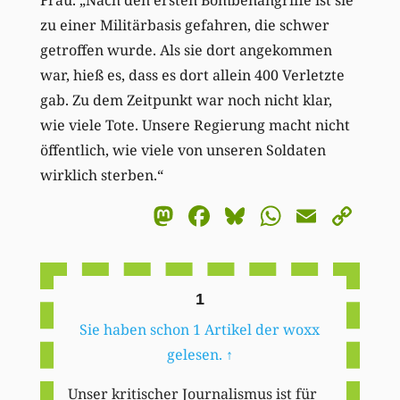
Frau. „Nach den ersten Bombenangriffe ist sie
zu einer ­Militärbasis gefahren, die schwer
getroffen wurde. Als sie dort angekommen
war, hieß es, dass es dort allein 400 Verletzte
gab. Zu dem Zeitpunkt war noch nicht klar,
wie viele Tote. Unsere Regierung macht nicht
öffentlich, wie viele von unseren Soldaten
wirklich sterben.“
Mastodon
Facebook
Bluesky
WhatsA
Email
Co
Li
1
Sie haben schon 1 Artikel der woxx
gelesen.
↑
Unser kritischer Journalismus ist für