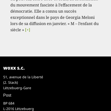
du mouvement fasciste à l’effacement de la
démocratie. Elle a connu un succès
exceptionnel dans le pays de Georgia Meloni
lors de sa diffusion en janvier. « M – l’enfant du
siècle »
[+]
woxx s.c.
51, avenue de la Liberté
(2. Stack)
Lëtzebuerg-Gare
Post
BP 684
L-2016 Lëtzebuerg