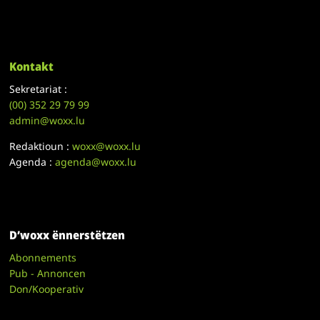
Kontakt
Sekretariat :
(00)
352 29 79 99
admin@woxx.lu
Redaktioun :
woxx@woxx.lu
Agenda :
agenda@woxx.lu
D’woxx ënnerstëtzen
Abonnements
Pub - Annoncen
Don/Kooperativ