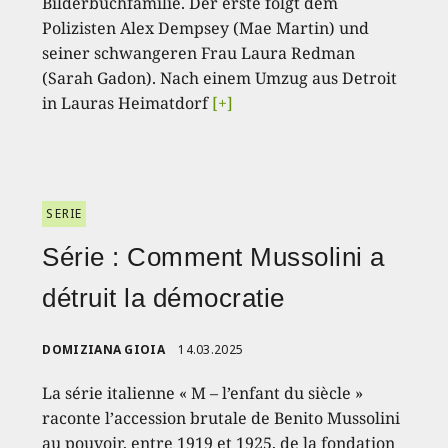
Bilderbuchfamilie. Der erste folgt dem
Polizisten Alex Dempsey (Mae Martin) und
seiner schwangeren Frau Laura Redman
(Sarah Gadon). Nach einem Umzug aus Detroit
in Lauras Heimatdorf
[+]
SERIE
Série : Comment Mussolini a
détruit la démocratie
DOMIZIANA GIOIA
14.03.2025
La série italienne « M – l’enfant du siècle »
raconte l’accession brutale de Benito Mussolini
au pouvoir, entre 1919 et 1925, de la fondation