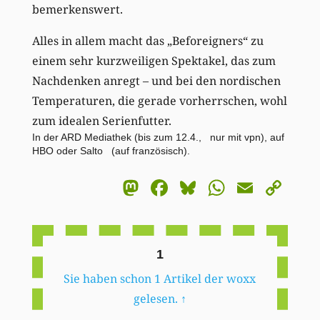
bemerkenswert.
Alles in allem macht das „Beforeigners“ zu
einem sehr kurzweiligen Spektakel, das zum
Nachdenken anregt – und bei den nordischen
Temperaturen, die gerade vorherrschen, wohl
zum idealen Serienfutter.
In der ARD Mediathek (bis zum 12.4., nur mit vpn), auf
HBO oder Salto (auf französisch).
Mastodon
Facebook
Bluesky
WhatsA
Email
Co
Li
1
Sie haben schon 1 Artikel der woxx
gelesen.
↑