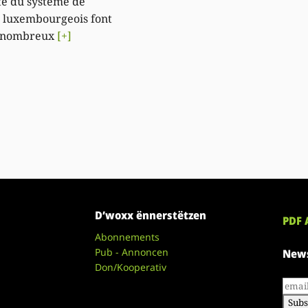
ité du système de
s luxembourgeois font
e nombreux
[+]
D’woxx ënnerstëtzen
PDF 
Abonnements
Pub - Annoncen
News
Don/Kooperativ