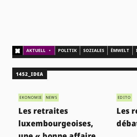
AKTUELL
POLITIK
SOZIALES
ËMWELT
1452_IDEA
EKONOMIE
NEWS
EDITO
Les retraites
Les r
luxembourgeoises,
débat
une « bonne affaire