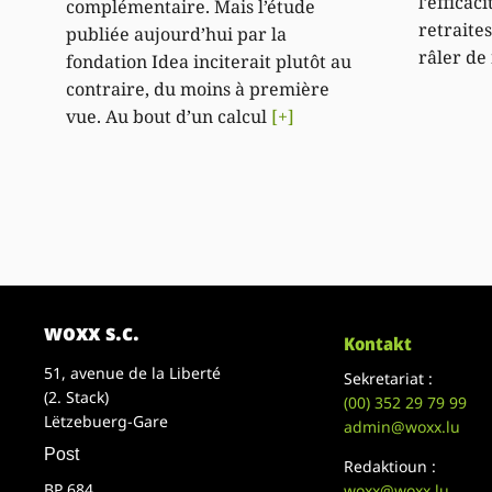
l’efficac
complémentaire. Mais l’étude
retraite
publiée aujourd’hui par la
râler d
fondation Idea inciterait plutôt au
contraire, du moins à première
vue. Au bout d’un calcul
[+]
woxx s.c.
Kontakt
51, avenue de la Liberté
Sekretariat :
(2. Stack)
(00)
352 29 79 99
Lëtzebuerg-Gare
admin@woxx.lu
Post
Redaktioun :
BP 684
woxx@woxx.lu