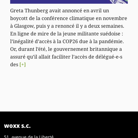
Greta Thunberg avait annoncé en avril un
boycott de la conférence climatique en novembre
à Glasgow, puis y a renoncé il y a deux semaines.
En ligne de mire de la jeune militante suédoise :
l’inégalité d’accès à la COP26 due à la pandémie.
Or, durant l’été, le gouvernement britannique a
assuré qu’il allait faciliter l’accès de délégué-e-s
des
[+]
woxx s.c.
51, avenue de la Liberté