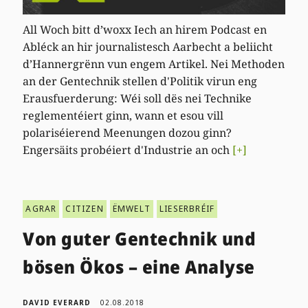
All Woch bitt d’woxx Iech an hirem Podcast en
Abléck an hir journalistesch Aarbecht a beliicht
d’Hannergrënn vun engem Artikel. Nei Methoden
an der Gentechnik stellen d'Politik virun eng
Erausfuerderung: Wéi soll dës nei Technike
reglementéiert ginn, wann et esou vill
polariséierend Meenungen dozou ginn?
Engersäits probéiert d'Industrie an och
[+]
AGRAR
CITIZEN
ËMWELT
LIESERBRÉIF
Von guter Gentechnik und
bösen Ökos – eine Analyse
DAVID EVERARD
02.08.2018