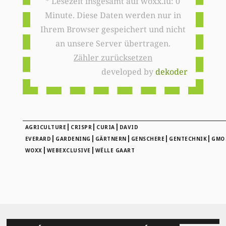
* Lesezeit insgesamt auf woxx.lu: 0
Minute. Diese Daten werden nur in
Ihrem Browser gespeichert und nicht
an unsere Server übertragen.
Zähler zurücksetzen
developed by
dekoder
|
|
|
AGRICULTURE
CRISPR
CURIA
DAVID
|
|
|
|
|
EVERARD
GARDENING
GÄRTNERN
GENSCHERE
GENTECHNIK
GMO
|
|
WOXX
WEBEXCLUSIVE
WËLLE GAART