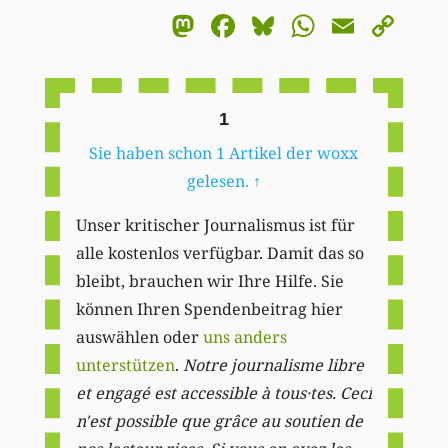
Mastodon
Facebook
Bluesky
WhatsA
Email
Co
Li
1
Sie haben schon 1 Artikel der woxx
gelesen.
↑
Unser kritischer Journalismus ist für
alle kostenlos verfügbar. Damit das so
bleibt, brauchen wir Ihre Hilfe. Sie
können Ihren Spendenbeitrag hier
auswählen oder
uns anders
unterstützen
.
Notre journalisme libre
et engagé est accessible à tous·tes. Ceci
n'est possible que grâce au soutien de