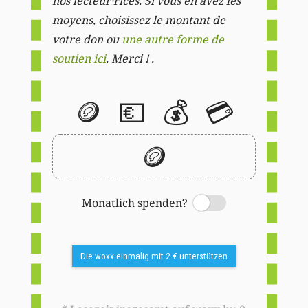
nos lecteur·rices. Si vous en avez les
moyens, choisissez le montant de
votre don ou
une autre forme de
soutien ici
. Merci ! .
🪙
💶
💰
💳
🪙
Monatlich spenden?
Switch
Die woxx einmalig mit 2 € unterstützen