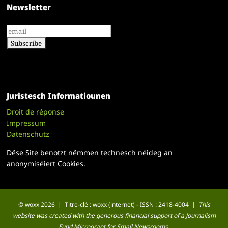
Newsletter
Juristesch Informatiounen
Droit de réponse
Impressum
Datenschutz
Dëse Site benotzt nëmmen technesch néideg an
anonymiséiert Cookies.
© woxx 2026 | Titre-clé : woxx (internet) - ISSN : 2418-4004 |
This
website was created with the generous financial support of a Journalism
Fund Microgrant for Small Newsrooms.