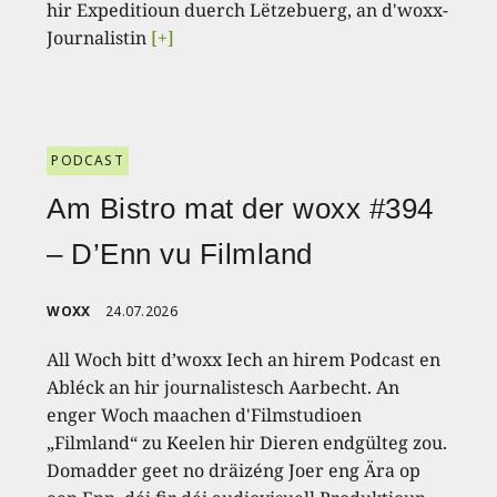
hir Expeditioun duerch Lëtzebuerg, an d'woxx-
Journalistin
[+]
PODCAST
Am Bistro mat der woxx #394
– D’Enn vu Filmland
WOXX
24.07.2026
All Woch bitt d’woxx Iech an hirem Podcast en
Abléck an hir journalistesch Aarbecht. An
enger Woch maachen d'Filmstudioen
„Filmland“ zu Keelen hir Dieren endgülteg zou.
Domadder geet no dräizéng Joer eng Ära op