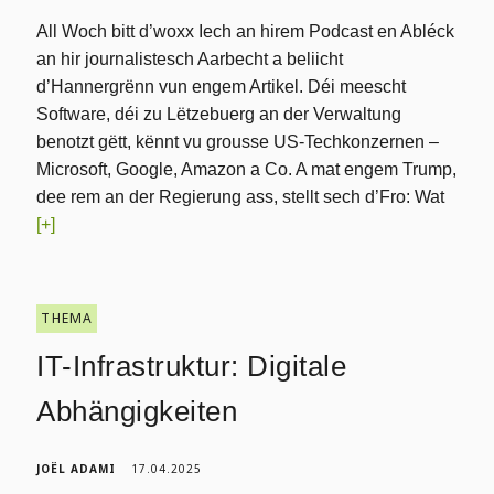
All Woch bitt d’woxx Iech an hirem Podcast en Abléck
an hir journalistesch Aarbecht a beliicht
d’Hannergrënn vun engem Artikel. Déi meescht
Software, déi zu Lëtzebuerg an der Verwaltung
benotzt gëtt, kënnt vu grousse US-Techkonzernen –
Microsoft, Google, Amazon a Co. A mat engem Trump,
dee rem an der Regierung ass, stellt sech d’Fro: Wat
[+]
THEMA
IT-Infrastruktur: Digitale
Abhängigkeiten
JOËL ADAMI
17.04.2025