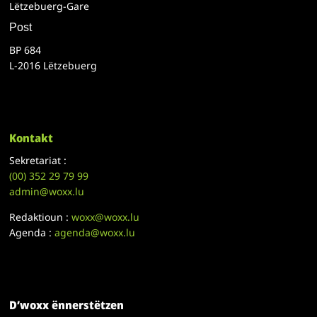
Lëtzebuerg-Gare
Post
BP 684
L-2016 Lëtzebuerg
Kontakt
Sekretariat :
(00)
352 29 79 99
admin@woxx.lu
Redaktioun :
woxx@woxx.lu
Agenda :
agenda@woxx.lu
D’woxx ënnerstëtzen